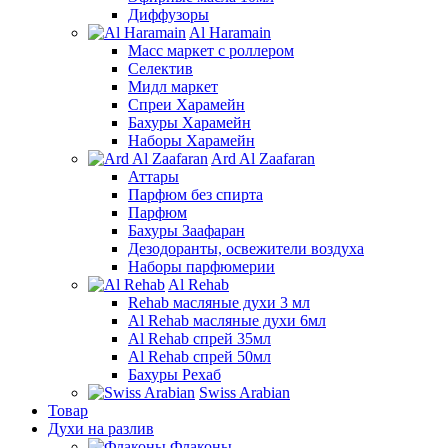
Диффузоры
Al Haramain
Масс маркет с роллером
Селектив
Мидл маркет
Спреи Харамейн
Бахуры Харамейн
Наборы Харамейн
Ard Al Zaafaran
Аттары
Парфюм без спирта
Парфюм
Бахуры Заафаран
Дезодоранты, освежители воздуха
Наборы парфюмерии
Al Rehab
Rehab масляные духи 3 мл
Al Rehab масляные духи 6мл
Al Rehab спрей 35мл
Al Rehab спрей 50мл
Бахуры Рехаб
Swiss Arabian
Товар
Духи на разлив
Флаконы