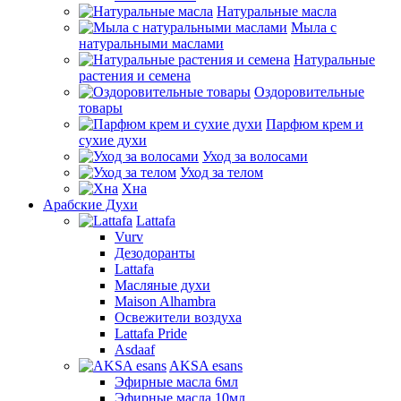
Натуральные масла
Мыла с
натуральными маслами
Натуральные
растения и семена
Оздоровительные
товары
Парфюм крем и
сухие духи
Уход за волосами
Уход за телом
Хна
Арабские Духи
Lattafa
Vurv
Дезодоранты
Lattafa
Масляные духи
Maison Alhambra
Освежители воздуха
Lattafa Pride
Asdaaf
AKSA esans
Эфирные масла 6мл
Эфирные масла 10мл