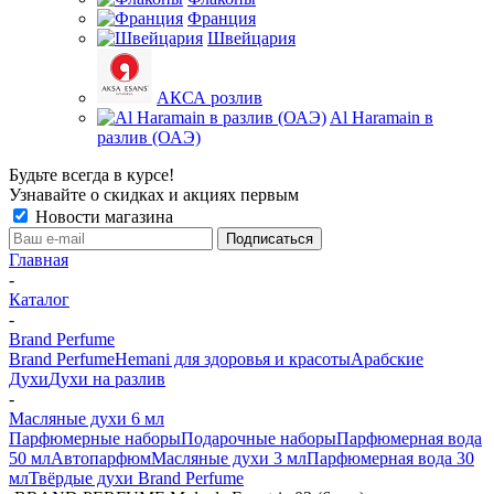
Франция
Швейцария
АКСА розлив
Al Haramain в
разлив (ОАЭ)
Будьте всегда в курсе!
Узнавайте о скидках и акциях первым
Новости магазина
Главная
-
Каталог
-
Brand Perfume
Brand Perfume
Hemani для здоровья и красоты
Арабские
Духи
Духи на разлив
-
Масляные духи 6 мл
Парфюмерные наборы
Подарочные наборы
Парфюмерная вода
50 мл
Автопарфюм
Масляные духи 3 мл
Парфюмерная вода 30
мл
Твёрдые духи Brand Perfume