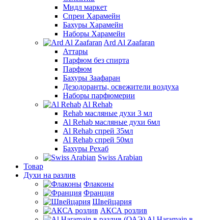
Мидл маркет
Спреи Харамейн
Бахуры Харамейн
Наборы Харамейн
Ard Al Zaafaran
Аттары
Парфюм без спирта
Парфюм
Бахуры Заафаран
Дезодоранты, освежители воздуха
Наборы парфюмерии
Al Rehab
Rehab масляные духи 3 мл
Al Rehab масляные духи 6мл
Al Rehab спрей 35мл
Al Rehab спрей 50мл
Бахуры Рехаб
Swiss Arabian
Товар
Духи на разлив
Флаконы
Франция
Швейцария
АКСА розлив
Al Haramain в