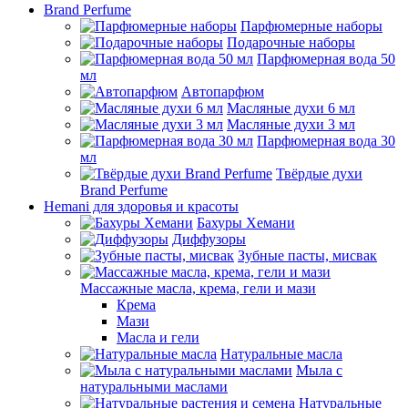
Brand Perfume
Парфюмерные наборы
Подарочные наборы
Парфюмерная вода 50
мл
Автопарфюм
Масляные духи 6 мл
Масляные духи 3 мл
Парфюмерная вода 30
мл
Твёрдые духи
Brand Perfume
Hemani для здоровья и красоты
Бахуры Хемани
Диффузоры
Зубные пасты, мисвак
Массажные масла, крема, гели и мази
Крема
Мази
Масла и гели
Натуральные масла
Мыла с
натуральными маслами
Натуральные