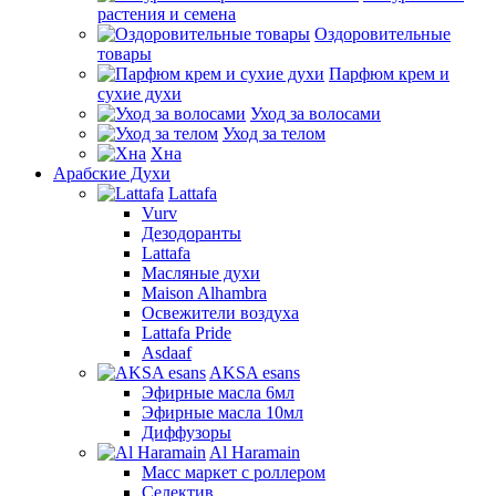
растения и семена
Оздоровительные
товары
Парфюм крем и
сухие духи
Уход за волосами
Уход за телом
Хна
Арабские Духи
Lattafa
Vurv
Дезодоранты
Lattafa
Масляные духи
Maison Alhambra
Освежители воздуха
Lattafa Pride
Asdaaf
AKSA esans
Эфирные масла 6мл
Эфирные масла 10мл
Диффузоры
Al Haramain
Масс маркет с роллером
Селектив