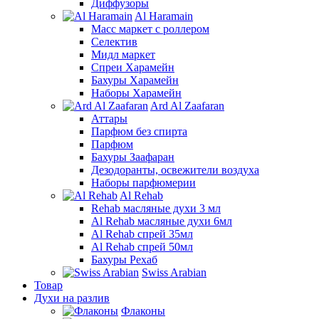
Диффузоры
Al Haramain
Масс маркет с роллером
Селектив
Мидл маркет
Спреи Харамейн
Бахуры Харамейн
Наборы Харамейн
Ard Al Zaafaran
Аттары
Парфюм без спирта
Парфюм
Бахуры Заафаран
Дезодоранты, освежители воздуха
Наборы парфюмерии
Al Rehab
Rehab масляные духи 3 мл
Al Rehab масляные духи 6мл
Al Rehab спрей 35мл
Al Rehab спрей 50мл
Бахуры Рехаб
Swiss Arabian
Товар
Духи на разлив
Флаконы