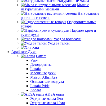
Натуральные масла
Мыла с
натуральными маслами
Натуральные
растения и семена
Оздоровительные
товары
Парфюм крем и
сухие духи
Уход за волосами
Уход за телом
Хна
Арабские Духи
Lattafa
Vurv
Дезодоранты
Lattafa
Масляные духи
Maison Alhambra
Освежители воздуха
Lattafa Pride
Asdaaf
AKSA esans
Эфирные масла 6мл
Эфирные масла 10мл