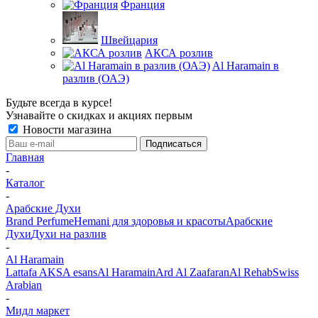
Франция
Швейцария
АКСА розлив
Al Haramain в
разлив (ОАЭ)
Будьте всегда в курсе!
Узнавайте о скидках и акциях первым
Новости магазина
Главная
-
Каталог
-
Арабские Духи
Brand Perfume
Hemani для здоровья и красоты
Арабские
Духи
Духи на разлив
-
Al Haramain
Lattafa
AKSA esans
Al Haramain
Ard Al Zaafaran
Al Rehab
Swiss
Arabian
-
Мидл маркет