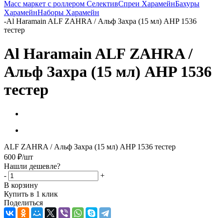
Масс маркет с роллером
Селектив
Спреи Харамейн
Бахуры
Харамейн
Наборы Харамейн
-
Al Haramain ALF ZAHRA / Альф Захра (15 мл) AHP 1536
тестер
Al Haramain ALF ZAHRA /
Альф Захра (15 мл) AHP 1536
тестер
ALF ZAHRA / Альф Захра (15 мл) AHP 1536 тестер
600
₽
/шт
Нашли дешевле?
-
+
В корзину
Купить в 1 клик
Поделиться