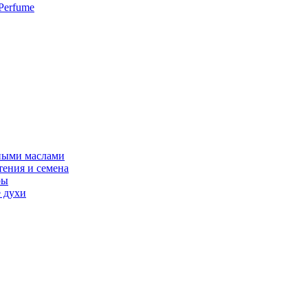
Perfume
ными маслами
тения и семена
ры
 духи