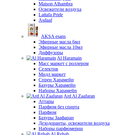
Maison Alhambra
Освежители воздуха
Lattafa Pride
Asdaaf
AKSA esans
Эфирные масла 6мл
Эфирные масла 10мл
Диффузоры
Al Haramain
Масс маркет с роллером
Селектив
Мидл маркет
Спреи Харамейн
Бахуры Харамейн
Наборы Харамейн
Ard Al Zaafaran
Аттары
Парфюм без спирта
Парфюм
Бахуры Заафаран
Дезодоранты, освежители воздуха
Наборы парфюмерии
Al Rehab