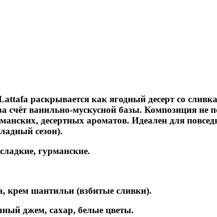
attafa раскрывается как ягодный десерт со сливк
а счёт ванильно‑мускусной базы. Композиция не пе
манских, десертных ароматов. Идеален для повседн
хладный сезон).
 сладкие, гурманские.
а, крем шантильи (взбитые сливки).
чный джем, сахар, белые цветы.