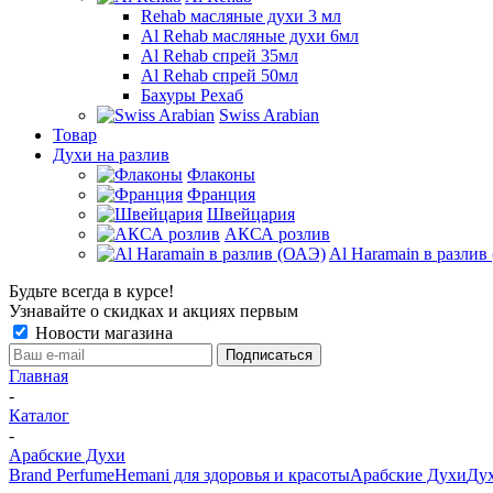
Rehab масляные духи 3 мл
Al Rehab масляные духи 6мл
Al Rehab спрей 35мл
Al Rehab спрей 50мл
Бахуры Рехаб
Swiss Arabian
Товар
Духи на разлив
Флаконы
Франция
Швейцария
АКСА розлив
Al Haramain в разлив
Будьте всегда в курсе!
Узнавайте о скидках и акциях первым
Новости магазина
Главная
-
Каталог
-
Арабские Духи
Brand Perfume
Hemani для здоровья и красоты
Арабские Духи
Дух