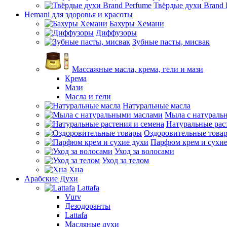
Твёрдые духи Brand 
Hemani для здоровья и красоты
Бахуры Хемани
Диффузоры
Зубные пасты, мисвак
Массажные масла, крема, гели и мази
Крема
Мази
Масла и гели
Натуральные масла
Мыла с натураль
Натуральные рас
Оздоровительные това
Парфюм крем и сухие
Уход за волосами
Уход за телом
Хна
Арабские Духи
Lattafa
Vurv
Дезодоранты
Lattafa
Масляные духи