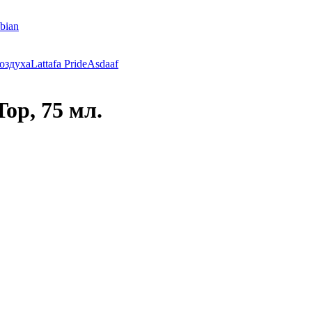
bian
оздуха
Lattafa Pride
Asdaaf
op, 75 мл.