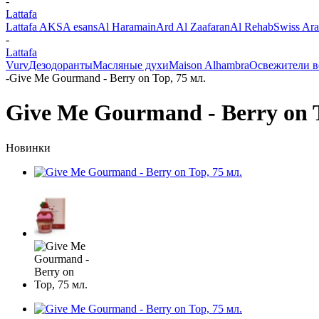
-
Lattafa
Lattafa
AKSA esans
Al Haramain
Ard Al Zaafaran
Al Rehab
Swiss Ara
-
Lattafa
Vurv
Дезодоранты
Масляные духи
Maison Alhambra
Освежители в
-
Give Me Gourmand - Berry on Top, 75 мл.
Give Me Gourmand - Berry on T
Новинки