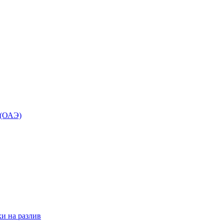
 (ОАЭ)
и на разлив