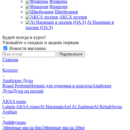
Флаконы
Франция
Швейцария
АКСА розлив
Al Haramain в
разлив (ОАЭ)
Будьте всегда в курсе!
Узнавайте о скидках и акциях первым
Новости магазина
Главная
-
Каталог
-
Арабские Духи
Brand Perfume
Hemani для здоровья и красоты
Арабские
Духи
Духи на разлив
-
AKSA esans
Lattafa
AKSA esans
Al Haramain
Ard Al Zaafaran
Al Rehab
Swiss
Arabian
-
Диффузоры
Эфирные масла 6мл
Эфирные масла 10мл