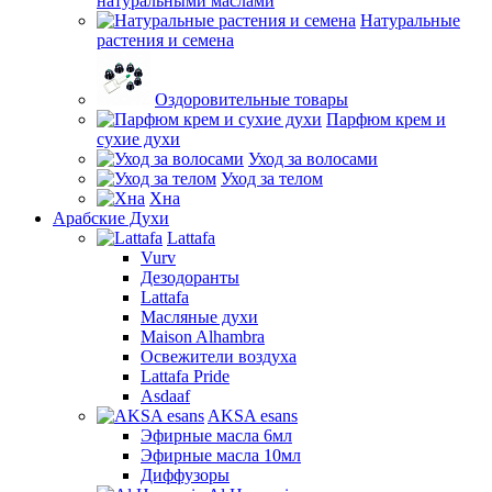
натуральными маслами
Натуральные
растения и семена
Оздоровительные товары
Парфюм крем и
сухие духи
Уход за волосами
Уход за телом
Хна
Арабские Духи
Lattafa
Vurv
Дезодоранты
Lattafa
Масляные духи
Maison Alhambra
Освежители воздуха
Lattafa Pride
Asdaaf
AKSA esans
Эфирные масла 6мл
Эфирные масла 10мл
Диффузоры