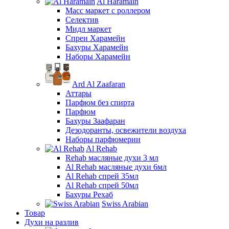
Al Haramain
Масс маркет с роллером
Селектив
Мидл маркет
Спреи Харамейн
Бахуры Харамейн
Наборы Харамейн
Ard Al Zaafaran
Аттары
Парфюм без спирта
Парфюм
Бахуры Заафаран
Дезодоранты, освежители воздуха
Наборы парфюмерии
Al Rehab
Rehab масляные духи 3 мл
Al Rehab масляные духи 6мл
Al Rehab спрей 35мл
Al Rehab спрей 50мл
Бахуры Рехаб
Swiss Arabian
Товар
Духи на разлив