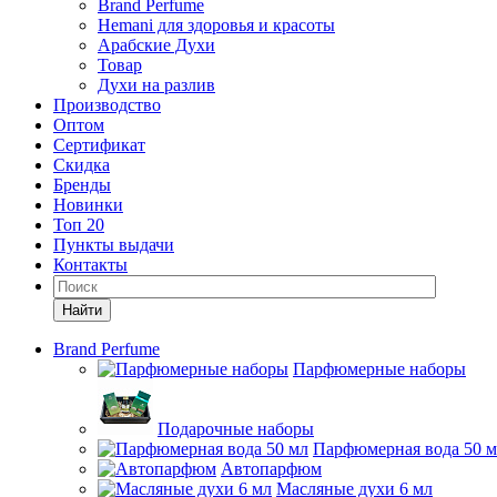
Brand Perfume
Hemani для здоровья и красоты
Арабские Духи
Товар
Духи на разлив
Производство
Оптом
Сертификат
Скидка
Бренды
Новинки
Топ 20
Пункты выдачи
Контакты
Найти
Brand Perfume
Парфюмерные наборы
Подарочные наборы
Парфюмерная вода 50 
Автопарфюм
Масляные духи 6 мл