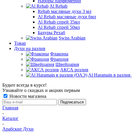
Наборы парфюмерии
Al Rehab
Rehab масляные духи 3 мл
Al Rehab масляные духи 6мл
Al Rehab спрей 35мл
Al Rehab спрей 50мл
Бахуры Рехаб
Swiss Arabian
Товар
Духи на разлив
Флаконы
Франция
Швейцария
АКСА розлив
Al Haramain в разлив
Будьте всегда в курсе!
Узнавайте о скидках и акциях первым
Новости магазина
Главная
-
Каталог
-
Арабские Духи