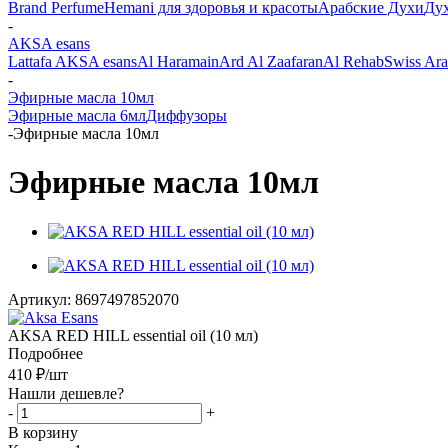
Brand Perfume
Hemani для здоровья и красоты
Арабские Духи
Дух
-
AKSA esans
Lattafa
AKSA esans
Al Haramain
Ard Al Zaafaran
Al Rehab
Swiss Ara
-
Эфирные масла 10мл
Эфирные масла 6мл
Диффузоры
-
Эфирные масла 10мл
Эфирные масла 10мл
Артикул:
8697497852070
AKSA RED HILL essential oil (10 мл)
Подробнее
410
₽
/шт
Нашли дешевле?
-
+
В корзину