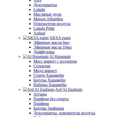
Vurv
Дезодоранты
Lattafa
Масляные духи
Maison Alhambra
Освежители воздуха
Lattafa Pride
Asdaaf
AKSA esans
Эфирные масла 6мл
Эфирные масла 10мл
Диффузоры
Al Haramain
Масс маркет с роллером
Селектив
Мидл маркет
Спреи Харамейн
Бахуры Харамейн
Наборы Харамейн
Ard Al Zaafaran
Аттары
Парфюм без спирта
Парфюм
Бахуры Заафаран
Дезодоранты, освежители воздуха