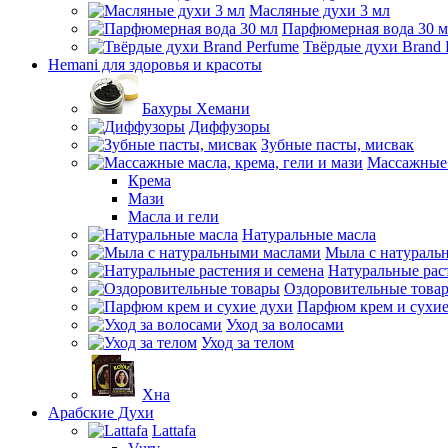
Масляные духи 3 мл
Парфюмерная вода 30 
Твёрдые духи Brand 
Hemani для здоровья и красоты
Бахуры Хемани
Диффузоры
Зубные пасты, мисвак
Массажные 
Крема
Мази
Масла и гели
Натуральные масла
Мыла с натураль
Натуральные рас
Оздоровительные това
Парфюм крем и сухие
Уход за волосами
Уход за телом
Хна
Арабские Духи
Lattafa