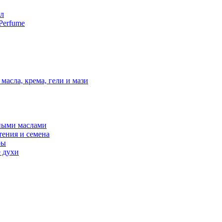
мл
Perfume
масла, крема, гели и мази
ными маслами
тения и семена
ры
 духи