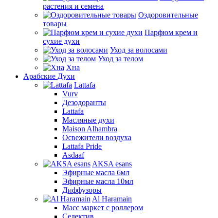
растения и семена
Оздоровительные
товары
Парфюм крем и
сухие духи
Уход за волосами
Уход за телом
Хна
Арабские Духи
Lattafa
Vurv
Дезодоранты
Lattafa
Масляные духи
Maison Alhambra
Освежители воздуха
Lattafa Pride
Asdaaf
AKSA esans
Эфирные масла 6мл
Эфирные масла 10мл
Диффузоры
Al Haramain
Масс маркет с роллером
Селектив