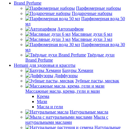
Brand Perfume
Парфюмерные наборы
Подарочные наборы
Парфюмерная вода 50
мл
Автопарфюм
Масляные духи 6 мл
Масляные духи 3 мл
Парфюмерная вода 30
мл
Твёрдые духи
Brand Perfume
Hemani для здоровья и красоты
Бахуры Хемани
Диффузоры
Зубные пасты, мисвак
Массажные масла, крема, гели и мази
Крема
Мази
Масла и гели
Натуральные масла
Мыла с
натуральными маслами
Натуральные