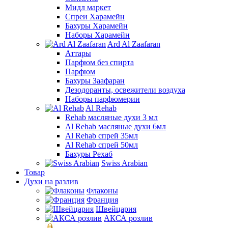
Мидл маркет
Спреи Харамейн
Бахуры Харамейн
Наборы Харамейн
Ard Al Zaafaran
Аттары
Парфюм без спирта
Парфюм
Бахуры Заафаран
Дезодоранты, освежители воздуха
Наборы парфюмерии
Al Rehab
Rehab масляные духи 3 мл
Al Rehab масляные духи 6мл
Al Rehab спрей 35мл
Al Rehab спрей 50мл
Бахуры Рехаб
Swiss Arabian
Товар
Духи на разлив
Флаконы
Франция
Швейцария
АКСА розлив