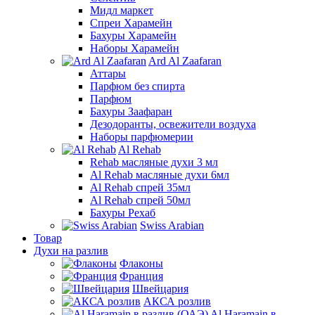
Мидл маркет
Спреи Харамейн
Бахуры Харамейн
Наборы Харамейн
Ard Al Zaafaran
Аттары
Парфюм без спирта
Парфюм
Бахуры Заафаран
Дезодоранты, освежители воздуха
Наборы парфюмерии
Al Rehab
Rehab масляные духи 3 мл
Al Rehab масляные духи 6мл
Al Rehab спрей 35мл
Al Rehab спрей 50мл
Бахуры Рехаб
Swiss Arabian
Товар
Духи на разлив
Флаконы
Франция
Швейцария
АКСА розлив
Al Haramain в