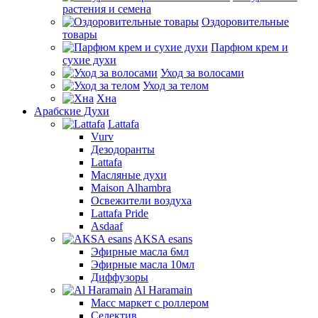
растения и семена
Оздоровительные
товары
Парфюм крем и
сухие духи
Уход за волосами
Уход за телом
Хна
Арабские Духи
Lattafa
Vurv
Дезодоранты
Lattafa
Масляные духи
Maison Alhambra
Освежители воздуха
Lattafa Pride
Asdaaf
AKSA esans
Эфирные масла 6мл
Эфирные масла 10мл
Диффузоры
Al Haramain
Масс маркет с роллером
Селектив