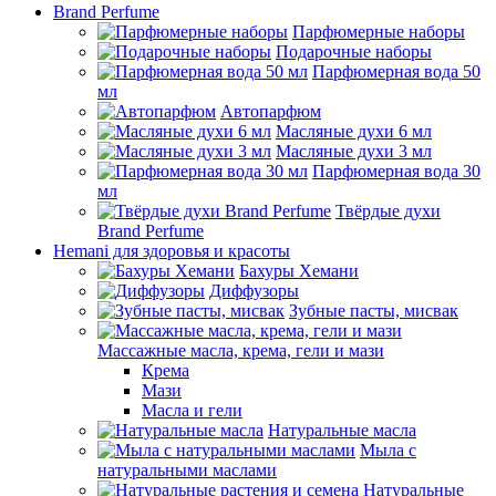
Brand Perfume
Парфюмерные наборы
Подарочные наборы
Парфюмерная вода 50
мл
Автопарфюм
Масляные духи 6 мл
Масляные духи 3 мл
Парфюмерная вода 30
мл
Твёрдые духи
Brand Perfume
Hemani для здоровья и красоты
Бахуры Хемани
Диффузоры
Зубные пасты, мисвак
Массажные масла, крема, гели и мази
Крема
Мази
Масла и гели
Натуральные масла
Мыла с
натуральными маслами
Натуральные