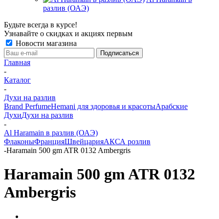
разлив (ОАЭ)
Будьте всегда в курсе!
Узнавайте о скидках и акциях первым
Новости магазина
Главная
-
Каталог
-
Духи на разлив
Brand Perfume
Hemani для здоровья и красоты
Арабские
Духи
Духи на разлив
-
Al Haramain в разлив (ОАЭ)
Флаконы
Франция
Швейцария
АКСА розлив
-
Haramain 500 gm ATR 0132 Ambergris
Haramain 500 gm ATR 0132
Ambergris