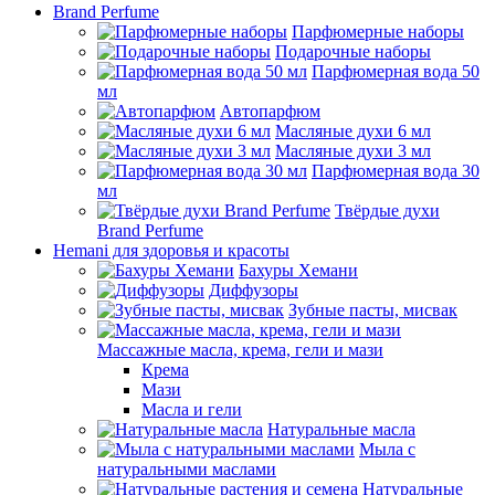
Brand Perfume
Парфюмерные наборы
Подарочные наборы
Парфюмерная вода 50
мл
Автопарфюм
Масляные духи 6 мл
Масляные духи 3 мл
Парфюмерная вода 30
мл
Твёрдые духи
Brand Perfume
Hemani для здоровья и красоты
Бахуры Хемани
Диффузоры
Зубные пасты, мисвак
Массажные масла, крема, гели и мази
Крема
Мази
Масла и гели
Натуральные масла
Мыла с
натуральными маслами
Натуральные