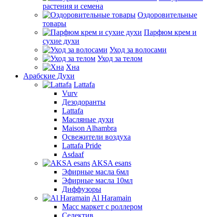
растения и семена
Оздоровительные
товары
Парфюм крем и
сухие духи
Уход за волосами
Уход за телом
Хна
Арабские Духи
Lattafa
Vurv
Дезодоранты
Lattafa
Масляные духи
Maison Alhambra
Освежители воздуха
Lattafa Pride
Asdaaf
AKSA esans
Эфирные масла 6мл
Эфирные масла 10мл
Диффузоры
Al Haramain
Масс маркет с роллером
Селектив