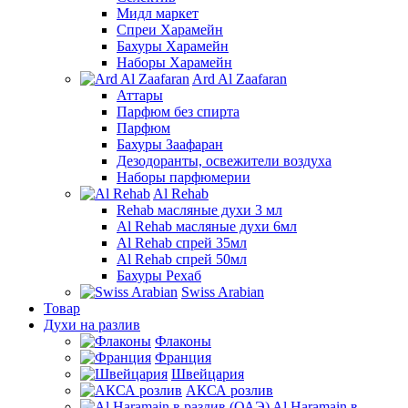
Мидл маркет
Спреи Харамейн
Бахуры Харамейн
Наборы Харамейн
Ard Al Zaafaran
Аттары
Парфюм без спирта
Парфюм
Бахуры Заафаран
Дезодоранты, освежители воздуха
Наборы парфюмерии
Al Rehab
Rehab масляные духи 3 мл
Al Rehab масляные духи 6мл
Al Rehab спрей 35мл
Al Rehab спрей 50мл
Бахуры Рехаб
Swiss Arabian
Товар
Духи на разлив
Флаконы
Франция
Швейцария
АКСА розлив
Al Haramain в