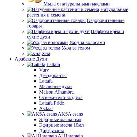
Мыла с натуральными маслами
Натуральные
растения и семена
Оздоровительные
товары
Парфюм крем и
сухие духи
Уход за волосами
Уход за телом
Хна
Арабские Духи
Lattafa
Vurv
Дезодоранты
Lattafa
Масляные духи
Maison Alhambra
Освежители воздуха
Lattafa Pride
Asdaaf
AKSA esans
Эфирные масла 6мл
Эфирные масла 10мл
Диффузоры
Al Haramain