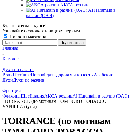
АКСА розлив
Al Haramain в
разлив (ОАЭ)
Будьте всегда в курсе!
Узнавайте о скидках и акциях первым
Новости магазина
Главная
-
Каталог
-
Духи на разлив
Brand Perfume
Hemani для здоровья и красоты
Арабские
Духи
Духи на разлив
-
Франция
Флаконы
Швейцария
АКСА розлив
Al Haramain в разлив (ОАЭ)
-
TORRANCE (по мотивам TOM FORD TOBACCO
VANILLA) (уни)
TORRANCE (по мотивам
TOM FORD TOBACCO