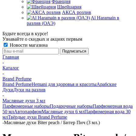
Франция
Швейцария
АКСА розлив
Al Haramain в
разлив (ОАЭ)
Будьте всегда в курсе!
Узнавайте о скидках и акциях первым
Новости магазина
Главная
-
Каталог
-
Brand Perfume
Brand Perfume
Hemani для здоровья и красоты
Арабские
Духи
Духи на разлив
-
Масляные духи 3 мл
Парфюмерные наборы
Подарочные наборы
Парфюмерная вода
50 мл
Автопарфюм
Масляные духи 6 мл
Парфюмерная вода 30
мл
Твёрдые духи Brand Perfume
-
Масляные духи Biter peach / Битер Пич (3 мл.)