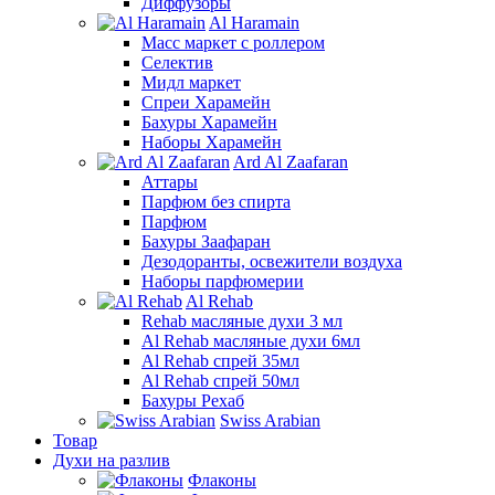
Диффузоры
Al Haramain
Масс маркет с роллером
Селектив
Мидл маркет
Спреи Харамейн
Бахуры Харамейн
Наборы Харамейн
Ard Al Zaafaran
Аттары
Парфюм без спирта
Парфюм
Бахуры Заафаран
Дезодоранты, освежители воздуха
Наборы парфюмерии
Al Rehab
Rehab масляные духи 3 мл
Al Rehab масляные духи 6мл
Al Rehab спрей 35мл
Al Rehab спрей 50мл
Бахуры Рехаб
Swiss Arabian
Товар
Духи на разлив
Флаконы