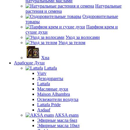
натуральными маслами
Натуральные
растения и семена
Оздоровительные
товары
Парфюм крем и
сухие духи
Уход за волосами
Уход за телом
Хна
Арабские Духи
Lattafa
Vurv
Дезодоранты
Lattafa
Масляные духи
Maison Alhambra
Освежители воздуха
Lattafa Pride
Asdaaf
AKSA esans
Эфирные масла 6мл
Эфирные масла 10мл