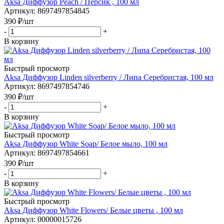
Aksa Диффузор Peach / Персик , 100 мл
Артикул
: 8697497854845
390
₽
/шт
-
+
В корзину
Быстрый просмотр
Aksa Диффузор Linden silverberry / Липа Серебристая, 100 мл
Артикул
: 8697497854746
390
₽
/шт
-
+
В корзину
Быстрый просмотр
Aksa Диффузор White Soap/ Белое мыло, 100 мл
Артикул
: 8697497854661
390
₽
/шт
-
+
В корзину
Быстрый просмотр
Aksa Диффузор White Flowers/ Белые цветы , 100 мл
Артикул
: 00000015726