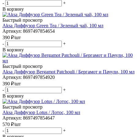
-
+
В корзину
Быстрый просмотр
Aksa Диффузор Green Tea / Зеленый чай, 100 мл
Артикул
: 8697497854654
390
₽
/шт
-
+
В корзину
Быстрый просмотр
Aksa Диффузор Bergamot Patchouli / Бергамот и Пачули, 100 мл
Артикул
: 8697497854920
390
₽
/шт
-
+
В корзину
Быстрый просмотр
Aksa Диффузор Lotus / Лотос, 100 мл
Артикул
: 8697497854647
570
₽
/шт
-
+
В корзину