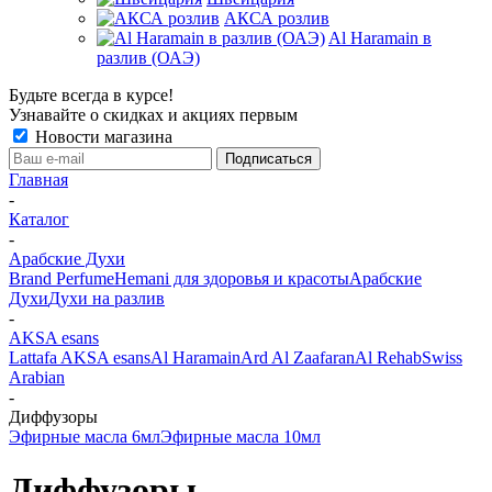
АКСА розлив
Al Haramain в
разлив (ОАЭ)
Будьте всегда в курсе!
Узнавайте о скидках и акциях первым
Новости магазина
Главная
-
Каталог
-
Арабские Духи
Brand Perfume
Hemani для здоровья и красоты
Арабские
Духи
Духи на разлив
-
AKSA esans
Lattafa
AKSA esans
Al Haramain
Ard Al Zaafaran
Al Rehab
Swiss
Arabian
-
Диффузоры
Эфирные масла 6мл
Эфирные масла 10мл
Диффузоры