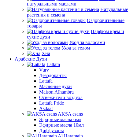
натуральными маслами
Натуральные
растения и семена
Оздоровительные
товары
Парфюм крем и
сухие духи
Уход за волосами
Уход за телом
Хна
Арабские Духи
Lattafa
Vurv
Дезодоранты
Lattafa
Масляные духи
Maison Alhambra
Освежители воздуха
Lattafa Pride
Asdaaf
AKSA esans
Эфирные масла 6мл
Эфирные масла 10мл
Диффузоры
Al Haramain