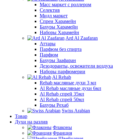
Масс маркет с роллером
Селектив
Мидл маркет
Спреи Харамейн
Бахуры Харамейн
Наборы Харамейн
Ard Al Zaafaran
Аттары
Парфюм без спирта
Парфюм
Бахуры Заафаран
Дезодоранты, освежители воздуха
Наборы парфюмерии
Al Rehab
Rehab масляные духи 3 мл
Al Rehab масляные духи 6мл
Al Rehab спрей 35мл
Al Rehab спрей 50мл
Бахуры Рехаб
Swiss Arabian
Товар
Духи на разлив
Флаконы
Франция
Швейцария