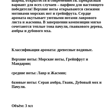
шарма, открытости и современности. Прекрасный
вариант для всех случаев – парфюм для настоящего
победителя! Верхние ноты открываются свежими
мотивами морских нот и грейпфрута. Сердце
аромата окутывает уютными нотами лаврового
листа и жасмина. В завершении композиции мягко
сочетаются теплые тона пачули, гваякового дерева,
амбры и дубового мха.
Классификация аромата:
древесные водяные
.
Верхние ноты: Морские ноты, Грейпфрут и
Мандарин;
средние ноты: Лавр и Жасмин;
базовые ноты: Серая амбра, Гваяк, Дубовый мох и
Пачули.
Объём: 3 мл