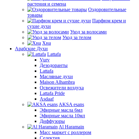
растения и семена
Оздоровительные
товары
Парфюм крем и
сухие духи
Уход за волосами
Уход за телом
Хна
Арабские Духи
Lattafa
Vurv
Дезодоранты
Lattafa
Масляные духи
Maison Alhambra
Освежители воздуха
Lattafa Pride
Asdaaf
AKSA esans
Эфирные масла 6мл
Эфирные масла 10мл
Диффузоры
Al Haramain
Масс маркет с роллером
Селектив