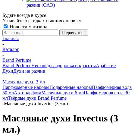
разлив (ОАЭ)
Будьте всегда в курсе!
Узнавайте о скидках и акциях первым
Новости магазина
Главная
-
Каталог
-
Brand Perfume
Brand Perfume
Hemani для здоровья и красоты
Арабские
Духи
Духи на разлив
-
Масляные духи 3 мл
Парфюмерные наборы
Подарочные наборы
Парфюмерная вода
50 мл
Автопарфюм
Масляные духи 6 мл
Парфюмерная вода 30
мл
Твёрдые духи Brand Perfume
-
Масляные духи Invectus (3 мл.)
Масляные духи Invectus (3
мл.)