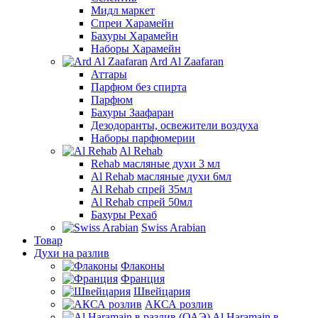
Мидл маркет
Спреи Харамейн
Бахуры Харамейн
Наборы Харамейн
Ard Al Zaafaran
Аттары
Парфюм без спирта
Парфюм
Бахуры Заафаран
Дезодоранты, освежители воздуха
Наборы парфюмерии
Al Rehab
Rehab масляные духи 3 мл
Al Rehab масляные духи 6мл
Al Rehab спрей 35мл
Al Rehab спрей 50мл
Бахуры Рехаб
Swiss Arabian
Товар
Духи на разлив
Флаконы
Франция
Швейцария
АКСА розлив
Al Haramain в