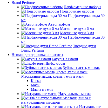
Brand Perfume
Парфюмерные наборы
Подарочные наборы
Парфюмерная вода 50
мл
Автопарфюм
Масляные духи 6 мл
Масляные духи 3 мл
Парфюмерная вода 30
мл
Твёрдые духи
Brand Perfume
Hemani для здоровья и красоты
Бахуры Хемани
Диффузоры
Зубные пасты, мисвак
Массажные масла, крема, гели и мази
Крема
Мази
Масла и гели
Натуральные масла
Мыла с
натуральными маслами
Натуральные