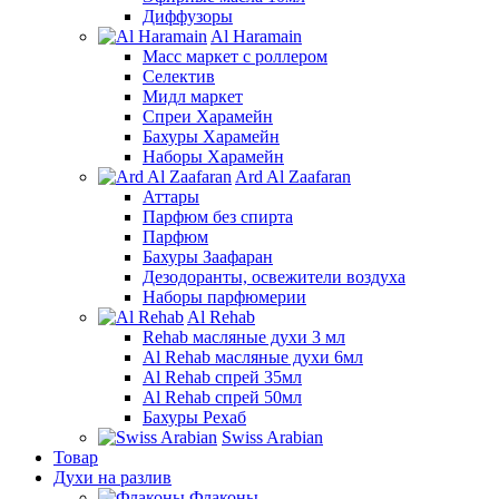
Диффузоры
Al Haramain
Масс маркет с роллером
Селектив
Мидл маркет
Спреи Харамейн
Бахуры Харамейн
Наборы Харамейн
Ard Al Zaafaran
Аттары
Парфюм без спирта
Парфюм
Бахуры Заафаран
Дезодоранты, освежители воздуха
Наборы парфюмерии
Al Rehab
Rehab масляные духи 3 мл
Al Rehab масляные духи 6мл
Al Rehab спрей 35мл
Al Rehab спрей 50мл
Бахуры Рехаб
Swiss Arabian
Товар
Духи на разлив
Флаконы