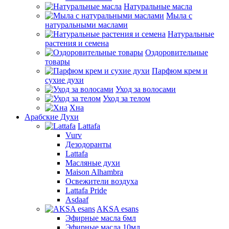
Натуральные масла
Мыла с
натуральными маслами
Натуральные
растения и семена
Оздоровительные
товары
Парфюм крем и
сухие духи
Уход за волосами
Уход за телом
Хна
Арабские Духи
Lattafa
Vurv
Дезодоранты
Lattafa
Масляные духи
Maison Alhambra
Освежители воздуха
Lattafa Pride
Asdaaf
AKSA esans
Эфирные масла 6мл
Эфирные масла 10мл