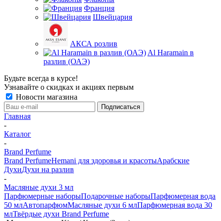
Франция
Швейцария
АКСА розлив
Al Haramain в
разлив (ОАЭ)
Будьте всегда в курсе!
Узнавайте о скидках и акциях первым
Новости магазина
Главная
-
Каталог
-
Brand Perfume
Brand Perfume
Hemani для здоровья и красоты
Арабские
Духи
Духи на разлив
-
Масляные духи 3 мл
Парфюмерные наборы
Подарочные наборы
Парфюмерная вода
50 мл
Автопарфюм
Масляные духи 6 мл
Парфюмерная вода 30
мл
Твёрдые духи Brand Perfume