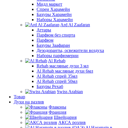
Мидл маркет
Спреи Харамейн
Бахуры Харамейн
Наборы Харамейн
Ard Al Zaafaran
Аттары
Парфюм без спирта
Парфюм
Бахуры Заафаран
Дезодоранты, освежители воздуха
Наборы парфюмерии
Al Rehab
Rehab масляные духи 3 мл
Al Rehab масляные духи 6мл
Al Rehab спрей 35мл
Al Rehab спрей 50мл
Бахуры Рехаб
Swiss Arabian
Товар
Духи на разлив
Флаконы
Франция
Швейцария
АКСА розлив
Al Haramain в