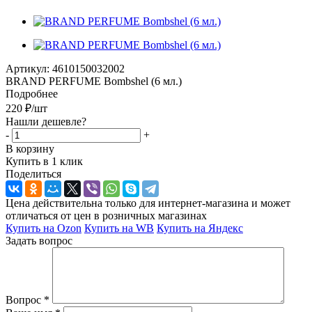
Артикул:
4610150032002
BRAND PERFUME Bombshel (6 мл.)
Подробнее
220
₽
/шт
Нашли дешевле?
-
+
В корзину
Купить в 1 клик
Поделиться
Цена действительна только для интернет-магазина и может
отличаться от цен в розничных магазинах
Купить на Ozon
Купить на WB
Купить на Яндекс
Задать вопрос
Вопрос
*