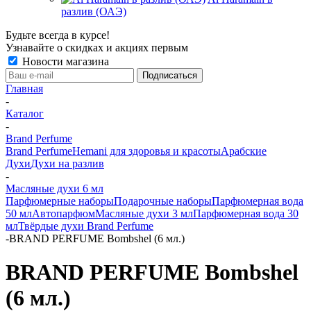
разлив (ОАЭ)
Будьте всегда в курсе!
Узнавайте о скидках и акциях первым
Новости магазина
Главная
-
Каталог
-
Brand Perfume
Brand Perfume
Hemani для здоровья и красоты
Арабские
Духи
Духи на разлив
-
Масляные духи 6 мл
Парфюмерные наборы
Подарочные наборы
Парфюмерная вода
50 мл
Автопарфюм
Масляные духи 3 мл
Парфюмерная вода 30
мл
Твёрдые духи Brand Perfume
-
BRAND PERFUME Bombshel (6 мл.)
BRAND PERFUME Bombshel
(6 мл.)