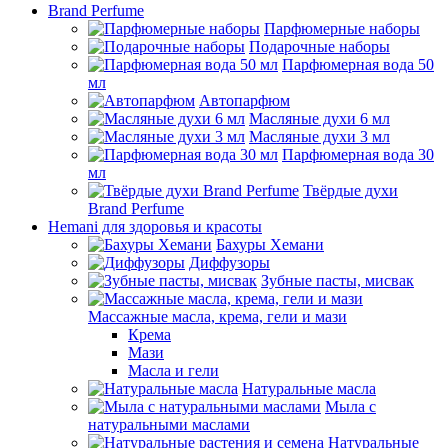
Brand Perfume
Парфюмерные наборы
Подарочные наборы
Парфюмерная вода 50
мл
Автопарфюм
Масляные духи 6 мл
Масляные духи 3 мл
Парфюмерная вода 30
мл
Твёрдые духи
Brand Perfume
Hemani для здоровья и красоты
Бахуры Хемани
Диффузоры
Зубные пасты, мисвак
Массажные масла, крема, гели и мази
Крема
Мази
Масла и гели
Натуральные масла
Мыла с
натуральными маслами
Натуральные