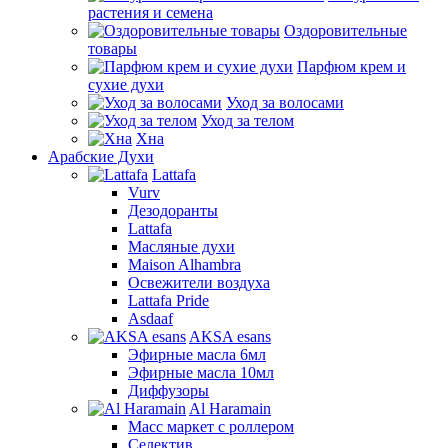
растения и семена
Оздоровительные
товары
Парфюм крем и
сухие духи
Уход за волосами
Уход за телом
Хна
Арабские Духи
Lattafa
Vurv
Дезодоранты
Lattafa
Масляные духи
Maison Alhambra
Освежители воздуха
Lattafa Pride
Asdaaf
AKSA esans
Эфирные масла 6мл
Эфирные масла 10мл
Диффузоры
Al Haramain
Масс маркет с роллером
Селектив