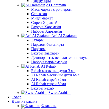
Диффузоры
Al Haramain
Масс маркет с роллером
Селектив
Мидл маркет
Спреи Харамейн
Бахуры Харамейн
Наборы Харамейн
Ard Al Zaafaran
Аттары
Парфюм без спирта
Парфюм
Бахуры Заафаран
Дезодоранты, освежители воздуха
Наборы парфюмерии
Al Rehab
Rehab масляные духи 3 мл
Al Rehab масляные духи 6мл
Al Rehab спрей 35мл
Al Rehab спрей 50мл
Бахуры Рехаб
Swiss Arabian
Товар
Духи на разлив
Флаконы