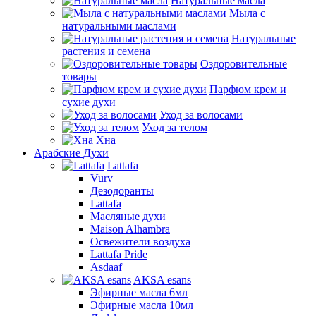
Натуральные масла
Мыла с
натуральными маслами
Натуральные
растения и семена
Оздоровительные
товары
Парфюм крем и
сухие духи
Уход за волосами
Уход за телом
Хна
Арабские Духи
Lattafa
Vurv
Дезодоранты
Lattafa
Масляные духи
Maison Alhambra
Освежители воздуха
Lattafa Pride
Asdaaf
AKSA esans
Эфирные масла 6мл
Эфирные масла 10мл