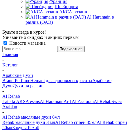
Франция
Швейцария
АКСА розлив
Al Haramain в
разлив (ОАЭ)
Будьте всегда в курсе!
Узнавайте о скидках и акциях первым
Новости магазина
Главная
-
Каталог
-
Арабские Духи
Brand Perfume
Hemani для здоровья и красоты
Арабские
Духи
Духи на разлив
-
Al Rehab
Lattafa
AKSA esans
Al Haramain
Ard Al Zaafaran
Al Rehab
Swiss
Arabian
-
Al Rehab масляные духи 6мл
Rehab масляные духи 3 мл
Al Rehab спрей 35мл
Al Rehab спрей
50мл
Бахуры Рехаб