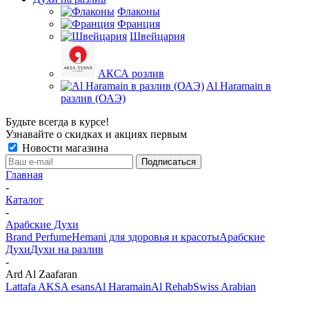
Флаконы
Франция
Швейцария
АКСА розлив
Al Haramain в
разлив (ОАЭ)
Будьте всегда в курсе!
Узнавайте о скидках и акциях первым
Новости магазина
Главная
-
Каталог
-
Арабские Духи
Brand Perfume
Hemani для здоровья и красоты
Арабские
Духи
Духи на разлив
-
Ard Al Zaafaran
Lattafa
AKSA esans
Al Haramain
Al Rehab
Swiss Arabian