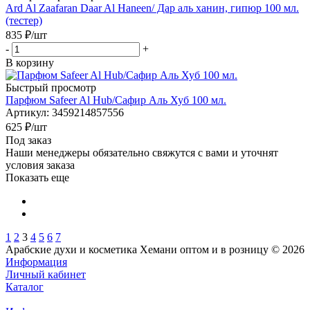
Ard Al Zaafaran Daar Al Haneen/ Дар аль ханин, гипюр 100 мл.
(тестер)
835
₽
/шт
-
+
В корзину
Быстрый просмотр
Парфюм Safeer Al Hub/Сафир Аль Хуб 100 мл.
Артикул
: 3459214857556
625
₽
/шт
Под заказ
Наши менеджеры обязательно свяжутся с вами и уточнят
условия заказа
Показать еще
1
2
3
4
5
6
7
Арабские духи и косметика Хемани оптом и в розницу © 2026
Информация
Личный кабинет
Каталог