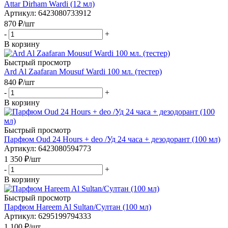
Attar Dirham Wardi (12 мл)
Артикул
: 6423080733912
870
₽
/шт
-
+
В корзину
Быстрый просмотр
Ard Al Zaafaran Mousuf Wardi 100 мл. (тестер)
840
₽
/шт
-
+
В корзину
Быстрый просмотр
Парфюм Oud 24 Hours + deo /Уд 24 часа + дезодорант (100 мл)
Артикул
: 6423080594773
1 350
₽
/шт
-
+
В корзину
Быстрый просмотр
Парфюм Hareem Al Sultan/Султан (100 мл)
Артикул
: 6295199794333
1 100
₽
/шт