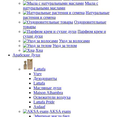
Мыла с
натуральными маслами
Натуральные
растения и семена
Оздоровительные
товары
Парфюм крем и
сухие духи
Уход за волосами
Уход за телом
Хна
Арабские Духи
Lattafa
Vurv
Дезодоранты
Lattafa
Масляные духи
Maison Alhambra
Освежители воздуха
Lattafa Pride
Asdaaf
AKSA esans
Эфирные масла 6мл