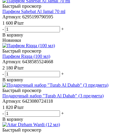
Быстрый просмотр
Парфюм Sahebat Al Jamal 70 ml
Артикул
: 6295199790595
1 600
₽
/шт
-
+
В корзину
Новинки
Быстрый просмотр
Парфюм Riqqa (100 мл)
Артикул
: 6438585524668
2 180
₽
/шт
-
+
В корзину
Быстрый просмотр
Подарочный набор "Turab Al Dahab" (3 предмета)
Артикул
: 6423080724118
1 820
₽
/шт
-
+
В корзину
Быстрый просмотр