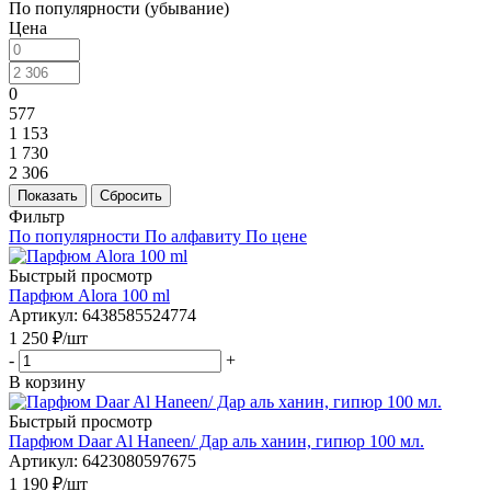
По популярности (убывание)
Цена
0
577
1 153
1 730
2 306
Показать
Сбросить
Фильтр
По популярности
По алфавиту
По цене
Быстрый просмотр
Парфюм Alora 100 ml
Артикул
: 6438585524774
1 250
₽
/шт
-
+
В корзину
Быстрый просмотр
Парфюм Daar Al Haneen/ Дар аль ханин, гипюр 100 мл.
Артикул
: 6423080597675
1 190
₽
/шт