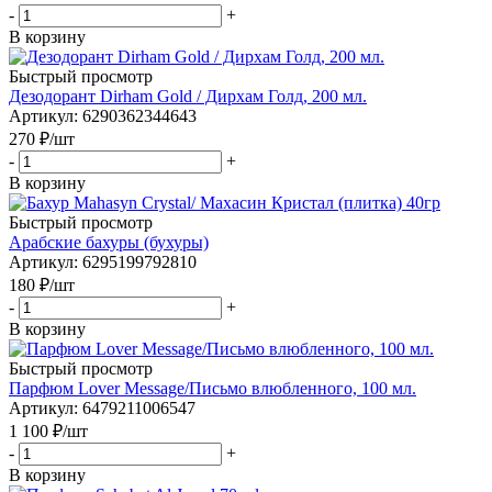
-
+
В корзину
Быстрый просмотр
Дезодорант Dirham Gold / Дирхам Голд, 200 мл.
Артикул
: 6290362344643
270
₽
/шт
-
+
В корзину
Быстрый просмотр
Арабские бахуры (бухуры)
Артикул
: 6295199792810
180
₽
/шт
-
+
В корзину
Быстрый просмотр
Парфюм Lover Message/Письмо влюбленного, 100 мл.
Артикул
: 6479211006547
1 100
₽
/шт
-
+
В корзину