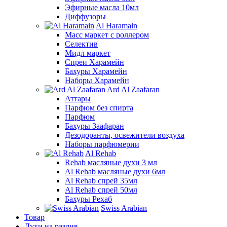
Эфирные масла 10мл
Диффузоры
Al Haramain
Масс маркет с роллером
Селектив
Мидл маркет
Спреи Харамейн
Бахуры Харамейн
Наборы Харамейн
Ard Al Zaafaran
Аттары
Парфюм без спирта
Парфюм
Бахуры Заафаран
Дезодоранты, освежители воздуха
Наборы парфюмерии
Al Rehab
Rehab масляные духи 3 мл
Al Rehab масляные духи 6мл
Al Rehab спрей 35мл
Al Rehab спрей 50мл
Бахуры Рехаб
Swiss Arabian
Товар
Духи на разлив