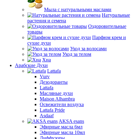
Мыла с натуральными маслами
Натуральные
растения и семена
Оздоровительные
товары
Парфюм крем и
сухие духи
Уход за волосами
Уход за телом
Хна
Арабские Духи
Lattafa
Vurv
Дезодоранты
Lattafa
Масляные духи
Maison Alhambra
Освежители воздуха
Lattafa Pride
Asdaaf
AKSA esans
Эфирные масла 6мл
Эфирные масла 10мл
Диффузоры