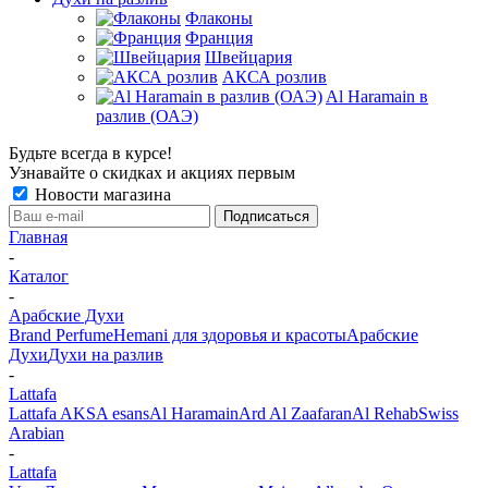
Флаконы
Франция
Швейцария
АКСА розлив
Al Haramain в
разлив (ОАЭ)
Будьте всегда в курсе!
Узнавайте о скидках и акциях первым
Новости магазина
Главная
-
Каталог
-
Арабские Духи
Brand Perfume
Hemani для здоровья и красоты
Арабские
Духи
Духи на разлив
-
Lattafa
Lattafa
AKSA esans
Al Haramain
Ard Al Zaafaran
Al Rehab
Swiss
Arabian
-
Lattafa