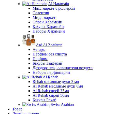
Al Haramain
Масс маркет с роллером
Селектив
Мидл маркет
Спреи Харамейн
Бахуры Харамейн
Наборы Харамейн
Ard Al Zaafaran
Аттары
Парфюм без спирта
Парфюм
Бахуры Заафаран
Дезодоранты, освежители воздуха
Наборы парфюмерии
Al Rehab
Rehab масляные духи 3 мл
Al Rehab масляные духи 6мл
Al Rehab спрей 35мл
Al Rehab спрей 50мл
Бахуры Рехаб
Swiss Arabian
Товар
Духи на разлив