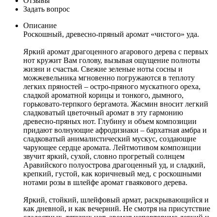
Отзывы
Задать вопрос
Описание
Роскошный, древесно-пряный аромат «чистого» уда.
Яркий аромат драгоценного агарового дерева с первых
нот кружит Вам голову, вызывая ощущение полноты
жизни и счастья. Свежие зеленые ноты сосны и
можжевельника мгновенно погружаются в теплоту
легких пряностей – остро-пряного мускатного ореха,
сладкой ароматной корицы и тонкого, дымного,
горьковато-терпкого бергамота. Жасмин вносит легкий
сладковатый цветочный аромат в эту гармонию
древесно-пряных нот. Глубину и объем композиции
придают волнующие афродизиаки – бархатная амбра и
сладковатый анималистический мускус, создающие
чарующее сердце аромата. Лейтмотивом композиции
звучит яркий, сухой, словно прогретый солнцем
Аравийского полуострова драгоценный уд, и сладкий,
крепкий, густой, как коричневый мед, с роскошными
нотами розы в шлейфе аромат гваякового дерева.
Яркий, стойкий, шлейфовый армат, раскрывающийся и
как дневной, и как вечерний. Не смотря на присутствие