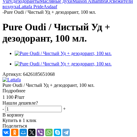
Vurv
Дезодоранты
Масляные духи
Maison Alhambra
Освежители
воздуха
Lattafa Pride
Asdaaf
-
Pure Oudi / Чистый Уд + дезодорант, 100 мл.
Pure Oudi / Чистый Уд +
дезодорант, 100 мл.
Артикул:
6426185651068
Pure Oudi / Чистый Уд + дезодорант, 100 мл.
Подробнее
1 100
₽
/шт
Нашли дешевле?
-
+
В корзину
Купить в 1 клик
Поделиться