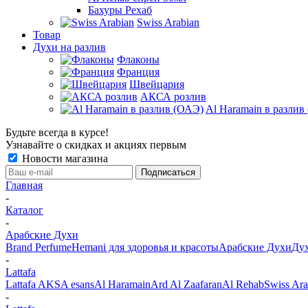
Бахуры Рехаб
Swiss Arabian
Товар
Духи на разлив
Флаконы
Франция
Швейцария
АКСА розлив
Al Haramain в разлив
Будьте всегда в курсе!
Узнавайте о скидках и акциях первым
Новости магазина
Главная
-
Каталог
-
Арабские Духи
Brand Perfume
Hemani для здоровья и красоты
Арабские Духи
Дух
-
Lattafa
Lattafa
AKSA esans
Al Haramain
Ard Al Zaafaran
Al Rehab
Swiss Ara
-