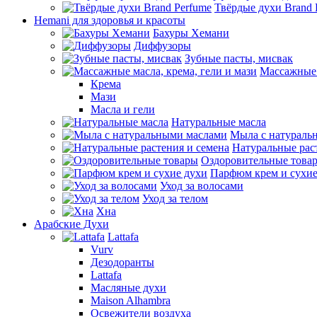
Твёрдые духи Brand 
Hemani для здоровья и красоты
Бахуры Хемани
Диффузоры
Зубные пасты, мисвак
Массажные 
Крема
Мази
Масла и гели
Натуральные масла
Мыла с натураль
Натуральные рас
Оздоровительные това
Парфюм крем и сухие
Уход за волосами
Уход за телом
Хна
Арабские Духи
Lattafa
Vurv
Дезодоранты
Lattafa
Масляные духи
Maison Alhambra
Освежители воздуха