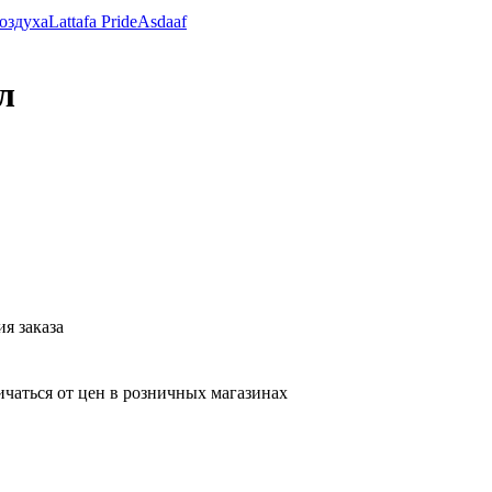
оздуха
Lattafa Pride
Asdaaf
л
я заказа
ичаться от цен в розничных магазинах