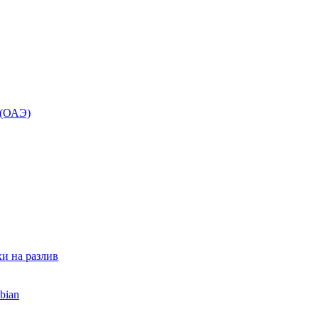
 (ОАЭ)
и на разлив
bian