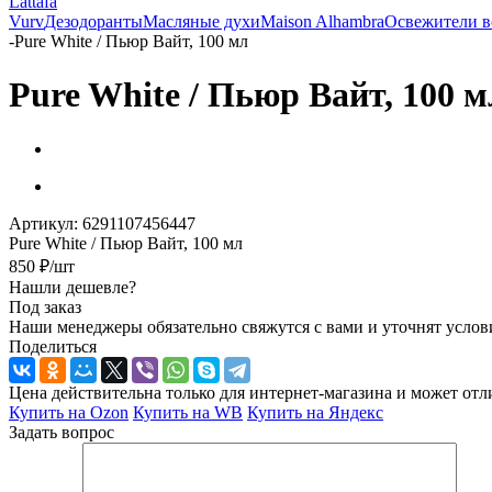
Lattafa
Vurv
Дезодоранты
Масляные духи
Maison Alhambra
Освежители в
-
Pure White / Пьюр Вайт, 100 мл
Pure White / Пьюр Вайт, 100 м
Артикул:
6291107456447
Pure White / Пьюр Вайт, 100 мл
850
₽
/шт
Нашли дешевле?
Под заказ
Наши менеджеры обязательно свяжутся с вами и уточнят услови
Поделиться
Цена действительна только для интернет-магазина и может отл
Купить на Ozon
Купить на WB
Купить на Яндекс
Задать вопрос