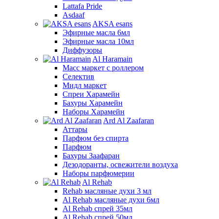
Lattafa Pride
Asdaaf
AKSA esans
Эфирные масла 6мл
Эфирные масла 10мл
Диффузоры
Al Haramain
Масс маркет с роллером
Селектив
Мидл маркет
Спреи Харамейн
Бахуры Харамейн
Наборы Харамейн
Ard Al Zaafaran
Аттары
Парфюм без спирта
Парфюм
Бахуры Заафаран
Дезодоранты, освежители воздуха
Наборы парфюмерии
Al Rehab
Rehab масляные духи 3 мл
Al Rehab масляные духи 6мл
Al Rehab спрей 35мл
Al Rehab спрей 50мл