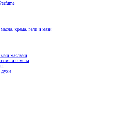
Perfume
масла, крема, гели и мази
ными маслами
тения и семена
ры
 духи