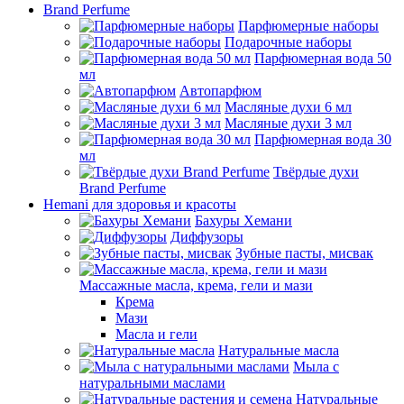
Brand Perfume
Парфюмерные наборы
Подарочные наборы
Парфюмерная вода 50
мл
Автопарфюм
Масляные духи 6 мл
Масляные духи 3 мл
Парфюмерная вода 30
мл
Твёрдые духи
Brand Perfume
Hemani для здоровья и красоты
Бахуры Хемани
Диффузоры
Зубные пасты, мисвак
Массажные масла, крема, гели и мази
Крема
Мази
Масла и гели
Натуральные масла
Мыла с
натуральными маслами
Натуральные