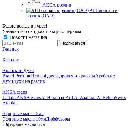
АКСА розлив
Al Haramain в
разлив (ОАЭ)
Будьте всегда в курсе!
Узнавайте о скидках и акциях первым
Новости магазина
Главная
-
Каталог
-
Арабские Духи
Brand Perfume
Hemani для здоровья и красоты
Арабские
Духи
Духи на разлив
-
AKSA esans
Lattafa
AKSA esans
Al Haramain
Ard Al Zaafaran
Al Rehab
Swiss
Arabian
-
Эфирные масла 6мл
Эфирные масла 10мл
Диффузоры
-
Эфирные масла 6мл