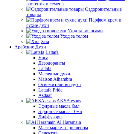
растения и семена
Оздоровительные
товары
Парфюм крем и
сухие духи
Уход за волосами
Уход за телом
Хна
Арабские Духи
Lattafa
Vurv
Дезодоранты
Lattafa
Масляные духи
Maison Alhambra
Освежители воздуха
Lattafa Pride
Asdaaf
AKSA esans
Эфирные масла 6мл
Эфирные масла 10мл
Диффузоры
Al Haramain
Масс маркет с роллером
Селектив