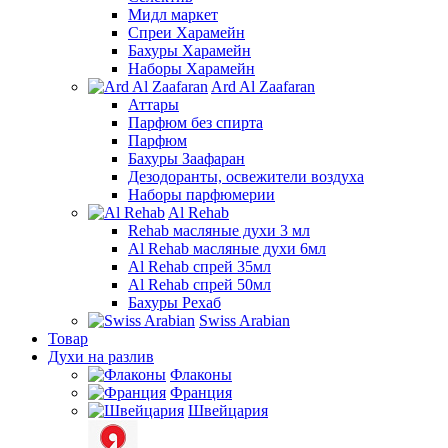
Мидл маркет
Спреи Харамейн
Бахуры Харамейн
Наборы Харамейн
Ard Al Zaafaran
Аттары
Парфюм без спирта
Парфюм
Бахуры Заафаран
Дезодоранты, освежители воздуха
Наборы парфюмерии
Al Rehab
Rehab масляные духи 3 мл
Al Rehab масляные духи 6мл
Al Rehab спрей 35мл
Al Rehab спрей 50мл
Бахуры Рехаб
Swiss Arabian
Товар
Духи на разлив
Флаконы
Франция
Швейцария