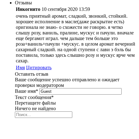
Отзывы
Инкогнито
10 сентября 2020 13:59
очень приятный аромат, сладкий, звонкий, стойкий.
хорошее исполнение в масле(даже раскрытие есть)
оригинала не знаю- о схожести не говорю. я четко
слышу розу, ваниль, пралине, мускус и пачули. вначале
еще бергамот играл. чем дальше тем больше это
роза+ваниль+пачули +мускус. в целом аромат вечерний
сахарный сладкий. на одной ступени с лави э бэль бы
поставила, только здесь слышно розу и мускус ярче чем
сахар.
Имя
Цитировать
Оставить отзыв
Ваше сообщение успешно отправлено и ожидает
проверки модератором
Ваше имя
*
Текст сообщения
*
Перетащите файлы
Ничего не найдено