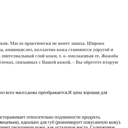
ков. Масло практически не имеет запаха. Широко
а, аминокислот, коллагена кожа становится упругой и
 эпителиальный слой кожи, т. о. омолаживая ее. Жожоба
блемах, связанных с Вашей кожей, – Вы обретете вторую
из всех масел,кожа преображается.И цена хорошая для
 настораживает относительно подлинности продукта.
лянцевым), идеально для губ (реанимирует покусанную кожу).
 влечет шелушение кожи, как остальные масла. Содержимое