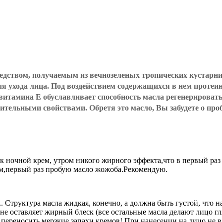
дством, получаемым из вечнозеленых тропических кустарни
ля ухода лица. Под воздействием содержащихся в нем протеин
витамина Е обуславливает способность масла регенерировать
тельными свойствами. Обретя это масло, Вы забудете о про
 ночной крем, утром никого жирного эффекта,что в первый раз 
чем,первый раз пробую масло жожоба.Рекомендую.
.. Структура масла жидкая, конечно, а должна быть густой, что
не оставляет жирный блеск (все остальные масла делают лицо г
ут переносить мерзкие запахи кремов! При нанесении на лицо не