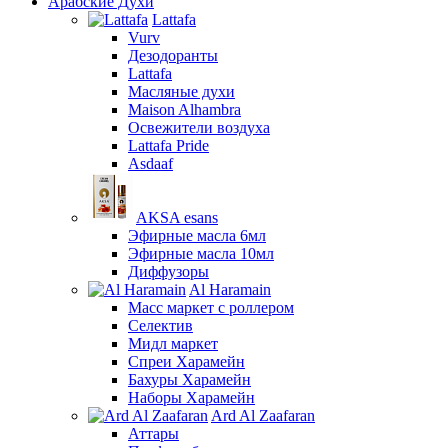
Арабские Духи
Lattafa
Vurv
Дезодоранты
Lattafa
Масляные духи
Maison Alhambra
Освежители воздуха
Lattafa Pride
Asdaaf
AKSA esans
Эфирные масла 6мл
Эфирные масла 10мл
Диффузоры
Al Haramain
Масс маркет с роллером
Селектив
Мидл маркет
Спреи Харамейн
Бахуры Харамейн
Наборы Харамейн
Ard Al Zaafaran
Аттары