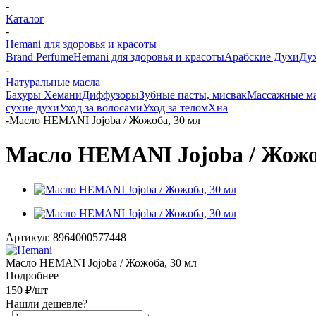
-
Каталог
-
Hemani для здоровья и красоты
Brand Perfume
Hemani для здоровья и красоты
Арабские Духи
Дух
-
Натуральные масла
Бахуры Хемани
Диффузоры
Зубные пасты, мисвак
Массажные мас
сухие духи
Уход за волосами
Уход за телом
Хна
-
Масло HEMANI Jojoba / Жожоба, 30 мл
Масло HEMANI Jojoba / Жожо
Артикул:
8964000577448
Масло HEMANI Jojoba / Жожоба, 30 мл
Подробнее
150
₽
/шт
Нашли дешевле?