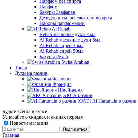
Парфюм без спирта
Парфюм
Бахуры Заафаран
Дезодоранты, освежители воздуха
Наборы парфюмерии
Al Rehab
Rehab масляные духи 3 мл
Al Rehab масляные духи 6мл
Al Rehab спрей 35мл
Al Rehab спрей 50мл
Бахуры Рехаб
Swiss Arabian
Товар
Духи на разлив
Флаконы
Франция
Швейцария
АКСА розлив
Al Haramain в разлив
Будьте всегда в курсе!
Узнавайте о скидках и акциях первым
Новости магазина
Главная