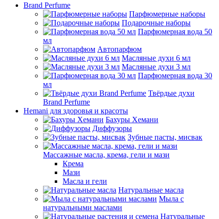
Brand Perfume
Парфюмерные наборы
Подарочные наборы
Парфюмерная вода 50
мл
Автопарфюм
Масляные духи 6 мл
Масляные духи 3 мл
Парфюмерная вода 30
мл
Твёрдые духи
Brand Perfume
Hemani для здоровья и красоты
Бахуры Хемани
Диффузоры
Зубные пасты, мисвак
Массажные масла, крема, гели и мази
Крема
Мази
Масла и гели
Натуральные масла
Мыла с
натуральными маслами
Натуральные