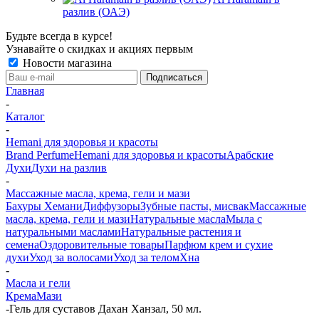
разлив (ОАЭ)
Будьте всегда в курсе!
Узнавайте о скидках и акциях первым
Новости магазина
Главная
-
Каталог
-
Hemani для здоровья и красоты
Brand Perfume
Hemani для здоровья и красоты
Арабские
Духи
Духи на разлив
-
Массажные масла, крема, гели и мази
Бахуры Хемани
Диффузоры
Зубные пасты, мисвак
Массажные
масла, крема, гели и мази
Натуральные масла
Мыла с
натуральными маслами
Натуральные растения и
семена
Оздоровительные товары
Парфюм крем и сухие
духи
Уход за волосами
Уход за телом
Хна
-
Масла и гели
Крема
Мази
-
Гель для суставов Дахан Ханзал, 50 мл.