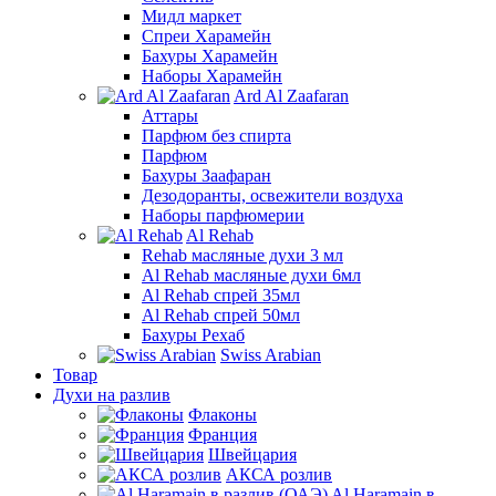
Мидл маркет
Спреи Харамейн
Бахуры Харамейн
Наборы Харамейн
Ard Al Zaafaran
Аттары
Парфюм без спирта
Парфюм
Бахуры Заафаран
Дезодоранты, освежители воздуха
Наборы парфюмерии
Al Rehab
Rehab масляные духи 3 мл
Al Rehab масляные духи 6мл
Al Rehab спрей 35мл
Al Rehab спрей 50мл
Бахуры Рехаб
Swiss Arabian
Товар
Духи на разлив
Флаконы
Франция
Швейцария
АКСА розлив
Al Haramain в