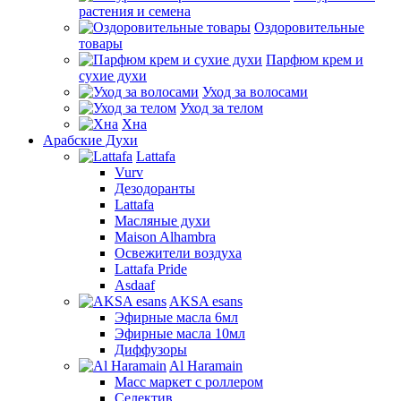
растения и семена
Оздоровительные
товары
Парфюм крем и
сухие духи
Уход за волосами
Уход за телом
Хна
Арабские Духи
Lattafa
Vurv
Дезодоранты
Lattafa
Масляные духи
Maison Alhambra
Освежители воздуха
Lattafa Pride
Asdaaf
AKSA esans
Эфирные масла 6мл
Эфирные масла 10мл
Диффузоры
Al Haramain
Масс маркет с роллером
Селектив