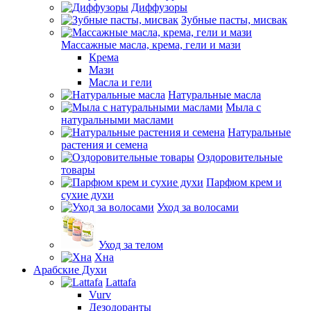
Диффузоры
Зубные пасты, мисвак
Массажные масла, крема, гели и мази
Крема
Мази
Масла и гели
Натуральные масла
Мыла с
натуральными маслами
Натуральные
растения и семена
Оздоровительные
товары
Парфюм крем и
сухие духи
Уход за волосами
Уход за телом
Хна
Арабские Духи
Lattafa
Vurv
Дезодоранты