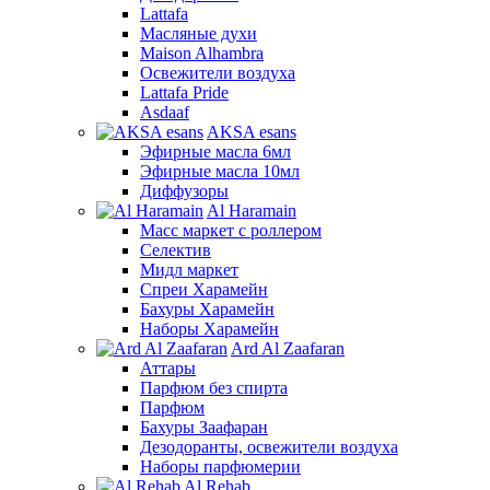
Lattafa
Масляные духи
Maison Alhambra
Освежители воздуха
Lattafa Pride
Asdaaf
AKSA esans
Эфирные масла 6мл
Эфирные масла 10мл
Диффузоры
Al Haramain
Масс маркет с роллером
Селектив
Мидл маркет
Спреи Харамейн
Бахуры Харамейн
Наборы Харамейн
Ard Al Zaafaran
Аттары
Парфюм без спирта
Парфюм
Бахуры Заафаран
Дезодоранты, освежители воздуха
Наборы парфюмерии
Al Rehab