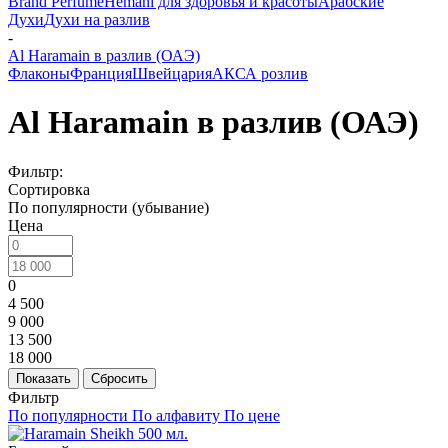
Brand Perfume
Hemani для здоровья и красоты
Арабские
Духи
Духи на разлив
-
Al Haramain в разлив (ОАЭ)
Флаконы
Франция
Швейцария
АКСА розлив
Al Haramain в разлив (ОАЭ)
Фильтр:
Сортировка
По популярности (убывание)
Цена
0
4 500
9 000
13 500
18 000
Показать
Сбросить
Фильтр
По популярности
По алфавиту
По цене