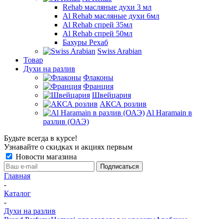
Rehab масляные духи 3 мл
Al Rehab масляные духи 6мл
Al Rehab спрей 35мл
Al Rehab спрей 50мл
Бахуры Рехаб
Swiss Arabian
Товар
Духи на разлив
Флаконы
Франция
Швейцария
АКСА розлив
Al Haramain в
разлив (ОАЭ)
Будьте всегда в курсе!
Узнавайте о скидках и акциях первым
Новости магазина
Главная
-
Каталог
-
Духи на разлив