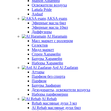
Maison Alhambra
Освежители воздуха
Lattafa Pride
Asdaaf
AKSA esans
Эфирные масла 6мл
Эфирные масла 10мл
Диффузоры
Al Haramain
Масс маркет с роллером
Селектив
Мидл маркет
Спреи Харамейн
Бахуры Харамейн
Наборы Харамейн
Ard Al Zaafaran
Аттары
Парфюм без спирта
Парфюм
Бахуры Заафаран
Дезодоранты, освежители воздуха
Наборы парфюмерии
Al Rehab
Rehab масляные духи 3 мл
Al Rehab масляные духи 6мл