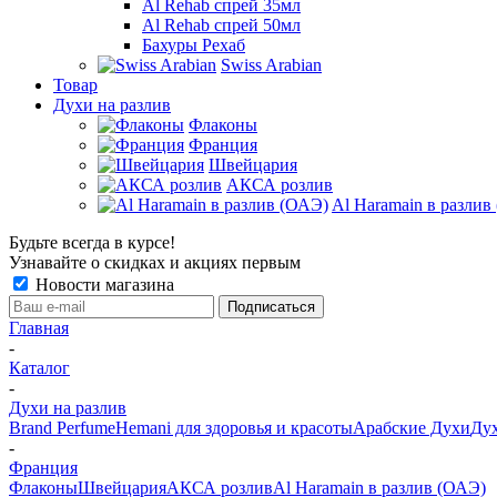
Al Rehab спрей 35мл
Al Rehab спрей 50мл
Бахуры Рехаб
Swiss Arabian
Товар
Духи на разлив
Флаконы
Франция
Швейцария
АКСА розлив
Al Haramain в разлив
Будьте всегда в курсе!
Узнавайте о скидках и акциях первым
Новости магазина
Главная
-
Каталог
-
Духи на разлив
Brand Perfume
Hemani для здоровья и красоты
Арабские Духи
Дух
-
Франция
Флаконы
Швейцария
АКСА розлив
Al Haramain в разлив (ОАЭ)