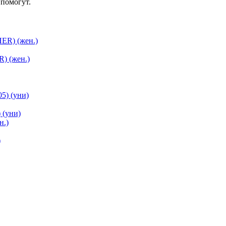
помогут.
) (жен.)
(уни)
)