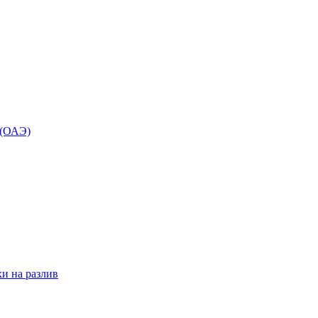
 (ОАЭ)
и на разлив