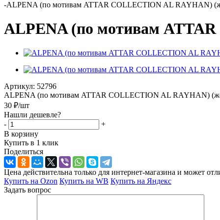
-
ALPENA (по мотивам ATTAR COLLECTION AL RAYHAN) (ж
ALPENA (по мотивам ATTAR
Артикул:
52796
ALPENA (по мотивам ATTAR COLLECTION AL RAYHAN) (ж
30
₽
/шт
Нашли дешевле?
-
+
В корзину
Купить в 1 клик
Поделиться
Цена действительна только для интернет-магазина и может отл
Купить на Ozon
Купить на WB
Купить на Яндекс
Задать вопрос