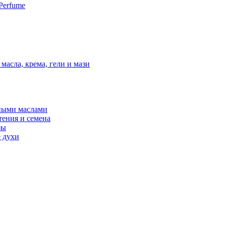
Perfume
масла, крема, гели и мази
ными маслами
тения и семена
ры
 духи