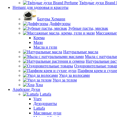
Твёрдые духи Brand 
Hemani для здоровья и красоты
Бахуры Хемани
Диффузоры
Зубные пасты, мисвак
Массажные 
Крема
Мази
Масла и гели
Натуральные масла
Мыла с натураль
Натуральные рас
Оздоровительные това
Парфюм крем и сухие
Уход за волосами
Уход за телом
Хна
Арабские Духи
Lattafa
Vurv
Дезодоранты
Lattafa
Масляные духи