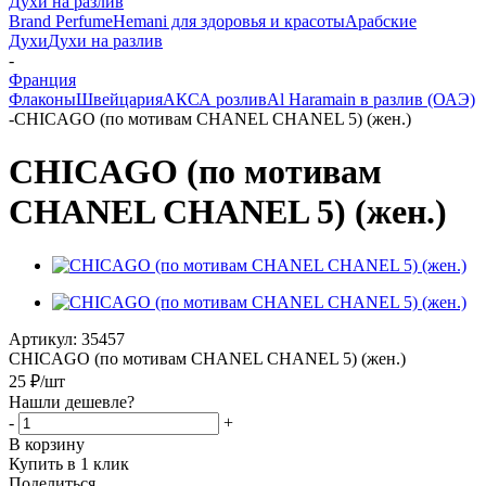
Духи на разлив
Brand Perfume
Hemani для здоровья и красоты
Арабские
Духи
Духи на разлив
-
Франция
Флаконы
Швейцария
АКСА розлив
Al Haramain в разлив (ОАЭ)
-
CHICAGO (по мотивам CHANEL CHANEL 5) (жен.)
CHICAGO (по мотивам
CHANEL CHANEL 5) (жен.)
Артикул:
35457
CHICAGO (по мотивам CHANEL CHANEL 5) (жен.)
25
₽
/шт
Нашли дешевле?
-
+
В корзину
Купить в 1 клик
Поделиться