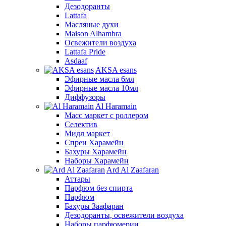
Дезодоранты
Lattafa
Масляные духи
Maison Alhambra
Освежители воздуха
Lattafa Pride
Asdaaf
AKSA esans
Эфирные масла 6мл
Эфирные масла 10мл
Диффузоры
Al Haramain
Масс маркет с роллером
Селектив
Мидл маркет
Спреи Харамейн
Бахуры Харамейн
Наборы Харамейн
Ard Al Zaafaran
Аттары
Парфюм без спирта
Парфюм
Бахуры Заафаран
Дезодоранты, освежители воздуха
Наборы парфюмерии