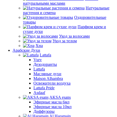
натуральными маслами
Натуральные
растения и семена
Оздоровительные
товары
Парфюм крем и
сухие духи
Уход за волосами
Уход за телом
Хна
Арабские Духи
Lattafa
Vurv
Дезодоранты
Lattafa
Масляные духи
Maison Alhambra
Освежители воздуха
Lattafa Pride
Asdaaf
AKSA esans
Эфирные масла 6мл
Эфирные масла 10мл
Диффузоры
Al Haramain