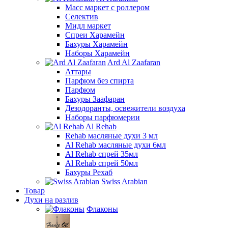
Масс маркет с роллером
Селектив
Мидл маркет
Спреи Харамейн
Бахуры Харамейн
Наборы Харамейн
Ard Al Zaafaran
Аттары
Парфюм без спирта
Парфюм
Бахуры Заафаран
Дезодоранты, освежители воздуха
Наборы парфюмерии
Al Rehab
Rehab масляные духи 3 мл
Al Rehab масляные духи 6мл
Al Rehab спрей 35мл
Al Rehab спрей 50мл
Бахуры Рехаб
Swiss Arabian
Товар
Духи на разлив
Флаконы