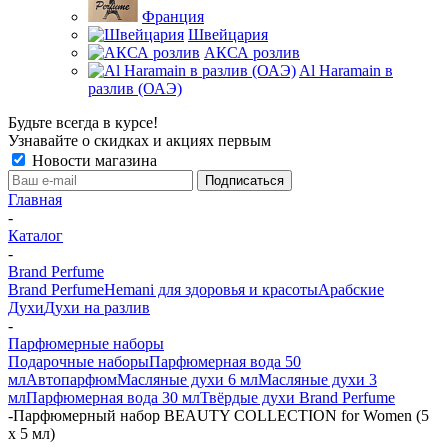
Франция
Швейцария
АКСА розлив
Al Haramain в
разлив (ОАЭ)
Будьте всегда в курсе!
Узнавайте о скидках и акциях первым
Новости магазина
Главная
-
Каталог
-
Brand Perfume
Brand Perfume
Hemani для здоровья и красоты
Арабские
Духи
Духи на разлив
-
Парфюмерные наборы
Подарочные наборы
Парфюмерная вода 50
мл
Автопарфюм
Масляные духи 6 мл
Масляные духи 3
мл
Парфюмерная вода 30 мл
Твёрдые духи Brand Perfume
-
Парфюмерный набор BEAUTY COLLECTION for Women (5
х 5 мл)