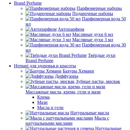
Brand Perfume
Парфюмерные наборы
Подарочные наборы
Парфюмерная вода 50
мл
Автопарфюм
Масляные духи 6 мл
Масляные духи 3 мл
Парфюмерная вода 30
мл
Твёрдые духи
Brand Perfume
Hemani для здоровья и красоты
Бахуры Хемани
Диффузоры
Зубные пасты, мисвак
Массажные масла, крема, гели и мази
Крема
Мази
Масла и гели
Натуральные масла
Мыла с
натуральными маслами
Натуральные