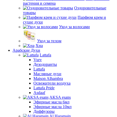
растения и семена
Оздоровительные
товары
Парфюм крем и
сухие духи
Уход за волосами
Уход за телом
Хна
Арабские Духи
Lattafa
Vurv
Дезодоранты
Lattafa
Масляные духи
Maison Alhambra
Освежители воздуха
Lattafa Pride
Asdaaf
AKSA esans
Эфирные масла 6мл
Эфирные масла 10мл
Диффузоры
Al Haramain