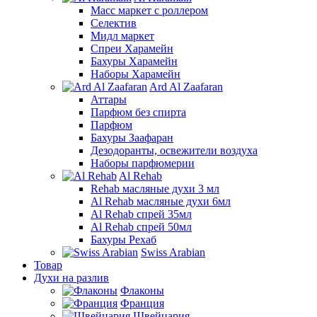
Масс маркет с роллером
Селектив
Мидл маркет
Спреи Харамейн
Бахуры Харамейн
Наборы Харамейн
Ard Al Zaafaran
Аттары
Парфюм без спирта
Парфюм
Бахуры Заафаран
Дезодоранты, освежители воздуха
Наборы парфюмерии
Al Rehab
Rehab масляные духи 3 мл
Al Rehab масляные духи 6мл
Al Rehab спрей 35мл
Al Rehab спрей 50мл
Бахуры Рехаб
Swiss Arabian
Товар
Духи на разлив
Флаконы
Франция
Швейцария