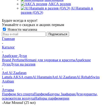
АКСА розлив
Al Haramain в
разлив (ОАЭ)
Будьте всегда в курсе!
Узнавайте о скидках и акциях первым
Новости магазина
Главная
-
Каталог
-
Арабские Духи
Brand Perfume
Hemani для здоровья и красоты
Арабские
Духи
Духи на разлив
-
Ard Al Zaafaran
Lattafa
AKSA esans
Al Haramain
Ard Al Zaafaran
Al Rehab
Swiss
Arabian
-
Аттары
Парфюм без спирта
Парфюм
Бахуры Заафаран
Дезодоранты,
освежители воздуха
Наборы парфюмерии
-
Attar Mousuf (25 мл)