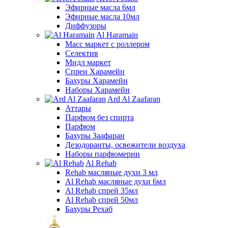
Эфирные масла 6мл
Эфирные масла 10мл
Диффузоры
Al Haramain
Масс маркет с роллером
Селектив
Мидл маркет
Спреи Харамейн
Бахуры Харамейн
Наборы Харамейн
Ard Al Zaafaran
Аттары
Парфюм без спирта
Парфюм
Бахуры Заафаран
Дезодоранты, освежители воздуха
Наборы парфюмерии
Al Rehab
Rehab масляные духи 3 мл
Al Rehab масляные духи 6мл
Al Rehab спрей 35мл
Al Rehab спрей 50мл
Бахуры Рехаб