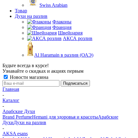
Swiss Arabian
Товар
Духи на разлив
Флаконы
Франция
Швейцария
АКСА розлив
Al Haramain в разлив (ОАЭ)
Будьте всегда в курсе!
Узнавайте о скидках и акциях первым
Новости магазина
Главная
-
Каталог
-
Арабские Духи
Brand Perfume
Hemani для здоровья и красоты
Арабские
Духи
Духи на разлив
-
AKSA esans