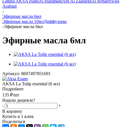
Lattafa
AKSA esans
Al Haramain
Ard Al Zaafaran
Al Rehab
Swiss
Arabian
-
Эфирные масла 6мл
Эфирные масла 10мл
Диффузоры
-
Эфирные масла 6мл
Эфирные масла 6мл
Артикул:
8697497851691
AKSA La Tulip essential (6 мл)
Подробнее
135
₽
/шт
Нашли дешевле?
-
+
В корзину
Купить в 1 клик
Поделиться