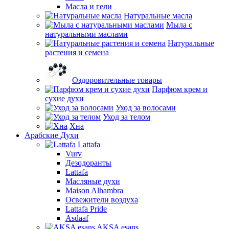
Масла и гели
Натуральные масла
Мыла с
натуральными маслами
Натуральные
растения и семена
Оздоровительные товары
Парфюм крем и
сухие духи
Уход за волосами
Уход за телом
Хна
Арабские Духи
Lattafa
Vurv
Дезодоранты
Lattafa
Масляные духи
Maison Alhambra
Освежители воздуха
Lattafa Pride
Asdaaf
AKSA esans