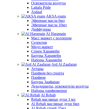
Освежители воздуха
Lattafa Pride
Asdaaf
AKSA esans
Эфирные масла 6мл
Эфирные масла 10мл
Диффузоры
Al Haramain
Масс маркет с роллером
Селектив
Мидл маркет
Спреи Харамейн
Бахуры Харамейн
Наборы Харамейн
Ard Al Zaafaran
Аттары
Парфюм без спирта
Парфюм
Бахуры Заафаран
Дезодоранты, освежители воздуха
Наборы парфюмерии
Al Rehab
Rehab масляные духи 3 мл
Al Rehab масляные духи 6мл
Al Rehab спрей 35мл