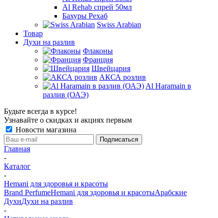
Al Rehab спрей 50мл
Бахуры Рехаб
Swiss Arabian
Товар
Духи на разлив
Флаконы
Франция
Швейцария
АКСА розлив
Al Haramain в
разлив (ОАЭ)
Будьте всегда в курсе!
Узнавайте о скидках и акциях первым
Новости магазина
Главная
-
Каталог
-
Hemani для здоровья и красоты
Brand Perfume
Hemani для здоровья и красоты
Арабские
Духи
Духи на разлив
-