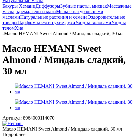
Натуральные масла
Бахуры Хемани
Диффузоры
Зубные пасты, мисвак
Массажные
масла, крема, гели и мази
Мыла с натуральными
маслами
Натуральные растения и семена
Оздоровительные
товары
Парфюм крем и сухие духи
Уход за волосами
Уход за
телом
Хна
-
Масло HEMANI Sweet Almond / Миндаль сладкий, 30 мл
Масло HEMANI Sweet
Almond / Миндаль сладкий,
30 мл
Артикул:
8964000114070
Масло HEMANI Sweet Almond / Миндаль сладкий, 30 мл
Подробнее