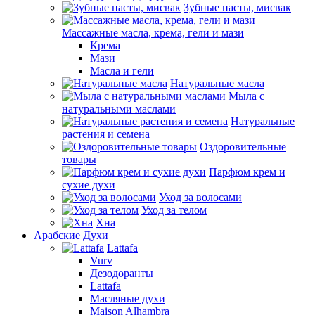
Зубные пасты, мисвак
Массажные масла, крема, гели и мази
Крема
Мази
Масла и гели
Натуральные масла
Мыла с
натуральными маслами
Натуральные
растения и семена
Оздоровительные
товары
Парфюм крем и
сухие духи
Уход за волосами
Уход за телом
Хна
Арабские Духи
Lattafa
Vurv
Дезодоранты
Lattafa
Масляные духи
Maison Alhambra