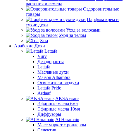
растения и семена
Оздоровительные
товары
Парфюм крем и
сухие духи
Уход за волосами
Уход за телом
Хна
Арабские Духи
Lattafa
Vurv
Дезодоранты
Lattafa
Масляные духи
Maison Alhambra
Освежители воздуха
Lattafa Pride
Asdaaf
AKSA esans
Эфирные масла 6мл
Эфирные масла 10мл
Диффузоры
Al Haramain
Масс маркет с роллером
Селектив