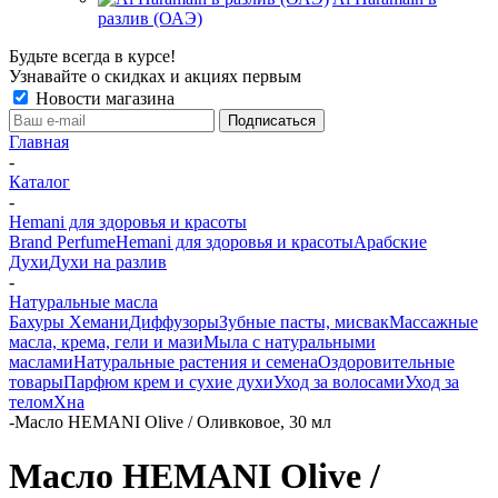
разлив (ОАЭ)
Будьте всегда в курсе!
Узнавайте о скидках и акциях первым
Новости магазина
Главная
-
Каталог
-
Hemani для здоровья и красоты
Brand Perfume
Hemani для здоровья и красоты
Арабские
Духи
Духи на разлив
-
Натуральные масла
Бахуры Хемани
Диффузоры
Зубные пасты, мисвак
Массажные
масла, крема, гели и мази
Мыла с натуральными
маслами
Натуральные растения и семена
Оздоровительные
товары
Парфюм крем и сухие духи
Уход за волосами
Уход за
телом
Хна
-
Масло HEMANI Olive / Оливковое, 30 мл
Масло HEMANI Olive /