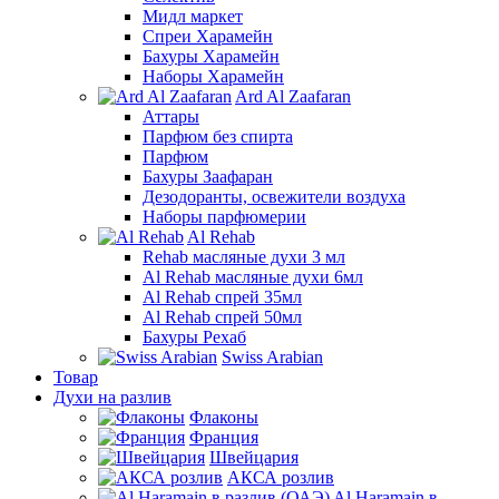
Мидл маркет
Спреи Харамейн
Бахуры Харамейн
Наборы Харамейн
Ard Al Zaafaran
Аттары
Парфюм без спирта
Парфюм
Бахуры Заафаран
Дезодоранты, освежители воздуха
Наборы парфюмерии
Al Rehab
Rehab масляные духи 3 мл
Al Rehab масляные духи 6мл
Al Rehab спрей 35мл
Al Rehab спрей 50мл
Бахуры Рехаб
Swiss Arabian
Товар
Духи на разлив
Флаконы
Франция
Швейцария
АКСА розлив
Al Haramain в