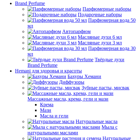
Brand Perfume
Парфюмерные наборы
Подарочные наборы
Парфюмерная вода 50
мл
Автопарфюм
Масляные духи 6 мл
Масляные духи 3 мл
Парфюмерная вода 30
мл
Твёрдые духи
Brand Perfume
Hemani для здоровья и красоты
Бахуры Хемани
Диффузоры
Зубные пасты, мисвак
Массажные масла, крема, гели и мази
Крема
Мази
Масла и гели
Натуральные масла
Мыла с
натуральными маслами
Натуральные