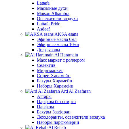
Lattafa
Масляные духи
Maison Alhambra
Освежители воздуха
Lattafa Pride
Asdaaf
AKSA esans
Эфирные масла 6мл
Эфирные масла 10мл
Диффузоры
Al Haramain
Масс маркет с роллером
Селектив
Мидл маркет
Спреи Харамейн
Бахуры Харамейн
Наборы Харамейн
Ard Al Zaafaran
Аттары
Парфюм без спирта
Парфюм
Бахуры Заафаран
Дезодоранты, освежители воздуха
Наборы парфюмерии
Al Rehab