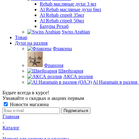
Rehab масляные духи 3 мл
Al Rehab масляные духи 6мл
Al Rehab спрей 35мл
Al Rehab спрей 50мл
Бахуры Рехаб
Swiss Arabian
Товар
Духи на разлив
Флаконы
Франция
Швейцария
АКСА розлив
Al Haramain в разлив
Будьте всегда в курсе!
Узнавайте о скидках и акциях первым
Новости магазина
Главная
-
Каталог
-
Hemani для здоровья и красоты