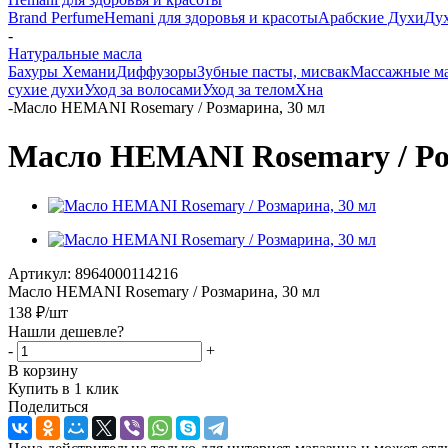
Brand Perfume
Hemani для здоровья и красоты
Арабские Духи
Дух
-
Натуральные масла
Бахуры Хемани
Диффузоры
Зубные пасты, мисвак
Массажные мас
сухие духи
Уход за волосами
Уход за телом
Хна
-
Масло HEMANI Rosemary / Розмарина, 30 мл
Масло HEMANI Rosemary / Ро
Артикул:
8964000114216
Масло HEMANI Rosemary / Розмарина, 30 мл
138
₽
/шт
Нашли дешевле?
-
+
В корзину
Купить в 1 клик
Поделиться