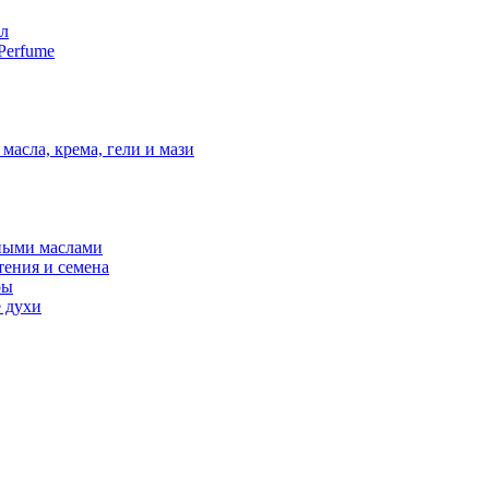
мл
Perfume
масла, крема, гели и мази
ными маслами
тения и семена
ры
 духи