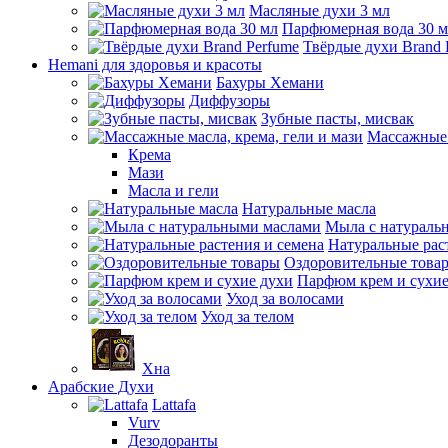
Масляные духи 3 мл
Парфюмерная вода 30 
Твёрдые духи Brand 
Hemani для здоровья и красоты
Бахуры Хемани
Диффузоры
Зубные пасты, мисвак
Массажные 
Крема
Мази
Масла и гели
Натуральные масла
Мыла с натураль
Натуральные рас
Оздоровительные това
Парфюм крем и сухие
Уход за волосами
Уход за телом
Хна
Арабские Духи
Lattafa
Vurv
Дезодоранты