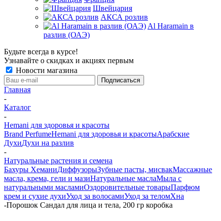
Швейцария
АКСА розлив
Al Haramain в
разлив (ОАЭ)
Будьте всегда в курсе!
Узнавайте о скидках и акциях первым
Новости магазина
Главная
-
Каталог
-
Hemani для здоровья и красоты
Brand Perfume
Hemani для здоровья и красоты
Арабские
Духи
Духи на разлив
-
Натуральные растения и семена
Бахуры Хемани
Диффузоры
Зубные пасты, мисвак
Массажные
масла, крема, гели и мази
Натуральные масла
Мыла с
натуральными маслами
Оздоровительные товары
Парфюм
крем и сухие духи
Уход за волосами
Уход за телом
Хна
-
Порошок Сандал для лица и тела, 200 гр коробка