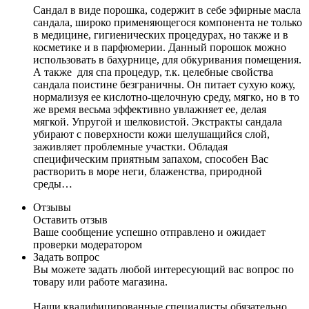
Сандал в виде порошка, содержит в себе эфирные масла
сандала, широко применяющегося компонента не только
в медицине, гигиенических процедурах, но также и в
косметике и в парфюмерии. Данный порошок можно
использовать в бахурнице, для обкуривания помещения.
А также для спа процедур, т.к. целебные свойства
сандала поистине безграничны. Он питает сухую кожу,
нормализуя ее кислотно-щелочную среду, мягко, но в то
же время весьма эффективно увлажняет ее, делая
мягкой. Упругой и шелковистой. Экстракты сандала
убирают с поверхности кожи шелушащийся слой,
заживляет проблемные участки. Обладая
специфическим приятным запахом, способен Вас
растворить в море неги, блаженства, природной
среды…
Отзывы
Оставить отзыв
Ваше сообщение успешно отправлено и ожидает
проверки модератором
Задать вопрос
Вы можете задать любой интересующий вас вопрос по
товару или работе магазина.
Наши квалифицированные специалисты обязательно