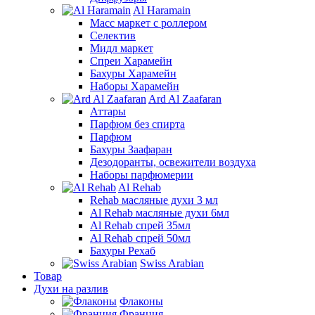
Al Haramain
Масс маркет с роллером
Селектив
Мидл маркет
Спреи Харамейн
Бахуры Харамейн
Наборы Харамейн
Ard Al Zaafaran
Аттары
Парфюм без спирта
Парфюм
Бахуры Заафаран
Дезодоранты, освежители воздуха
Наборы парфюмерии
Al Rehab
Rehab масляные духи 3 мл
Al Rehab масляные духи 6мл
Al Rehab спрей 35мл
Al Rehab спрей 50мл
Бахуры Рехаб
Swiss Arabian
Товар
Духи на разлив
Флаконы
Франция