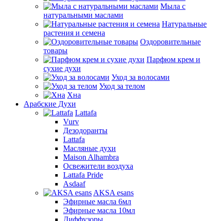
Мыла с
натуральными маслами
Натуральные
растения и семена
Оздоровительные
товары
Парфюм крем и
сухие духи
Уход за волосами
Уход за телом
Хна
Арабские Духи
Lattafa
Vurv
Дезодоранты
Lattafa
Масляные духи
Maison Alhambra
Освежители воздуха
Lattafa Pride
Asdaaf
AKSA esans
Эфирные масла 6мл
Эфирные масла 10мл
Диффузоры